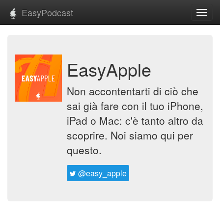
EasyPodcast
Toggl
navig
EasyApple
Non accontentarti di ciò che
sai già fare con il tuo iPhone,
iPad o Mac: c'è tanto altro da
scoprire. Noi siamo qui per
questo.
@easy_apple