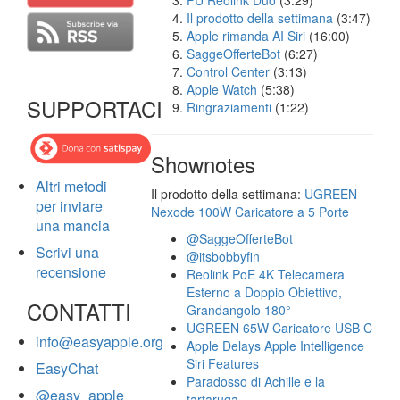
FU Reolink Duo
(3:29)
Il prodotto della settimana
(3:47)
Apple rimanda AI Siri
(16:00)
SaggeOfferteBot
(6:27)
Control Center
(3:13)
Apple Watch
(5:38)
SUPPORTACI
Ringraziamenti
(1:22)
Shownotes
Altri metodi
Il prodotto della settimana:
UGREEN
per inviare
Nexode 100W Caricatore a 5 Porte
una mancia
@SaggeOfferteBot
Scrivi una
@itsbobbyfin
recensione
Reolink PoE 4K Telecamera
Esterno a Doppio Obiettivo,
CONTATTI
Grandangolo 180°
UGREEN 65W Caricatore USB C
info@easyapple.org
Apple Delays Apple Intelligence
Siri Features
EasyChat
Paradosso di Achille e la
@easy_apple
tartaruga