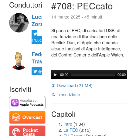
Conduttori
#708: PECcato
Luca
14 marzo 2025 - 45 minuti
Zorzi
Si parla di PEC, di caricatori USB, di
una funzione di illuminazione delle
@LucaTNT
Reolink Duo, di Apple che rimanda
alcune funzioni di Apple Intelligence,
Federico
del Control Center e dell'Apple Watch.
Travaini
@ftrava
00:00
00:00
⏬ Download (21 MB)
Iscriviti
📝 Trascrizione
Capitoli
Intro
(1:34)
La PEC
(3:15)