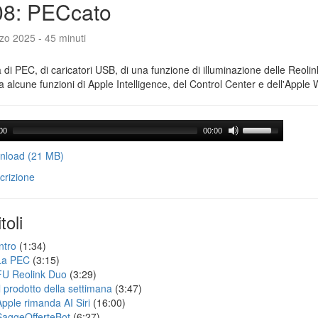
08: PECcato
zo 2025 - 45 minuti
a di PEC, di caricatori USB, di una funzione di illuminazione delle Reoli
 alcune funzioni di Apple Intelligence, del Control Center e dell'Apple 
00
00:00
load (21 MB)
crizione
toli
ntro
(1:34)
La PEC
(3:15)
FU Reolink Duo
(3:29)
Il prodotto della settimana
(3:47)
Apple rimanda AI Siri
(16:00)
SaggeOfferteBot
(6:27)