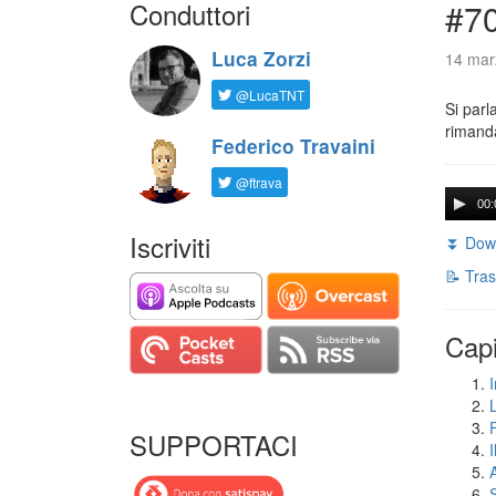
Conduttori
#7
Luca Zorzi
14 mar
@LucaTNT
Si parl
rimanda
Federico Travaini
@ftrava
00:
Iscriviti
⏬ Down
📝 Tras
Capi
I
SUPPORTACI