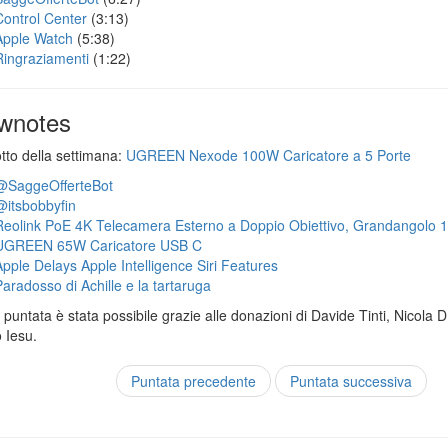
Control Center
(3:13)
Apple Watch
(5:38)
Ringraziamenti
(1:22)
wnotes
otto della settimana:
UGREEN Nexode 100W Caricatore a 5 Porte
@SaggeOfferteBot
@itsbobbyfin
Reolink PoE 4K Telecamera Esterno a Doppio Obiettivo, Grandangolo 
UGREEN 65W Caricatore USB C
Apple Delays Apple Intelligence Siri Features
Paradosso di Achille e la tartaruga
puntata è stata possibile grazie alle donazioni di Davide Tinti, Nicola 
 Iesu.
Puntata precedente
Puntata successiva