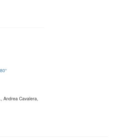
180°
D., Andrea Cavalera,