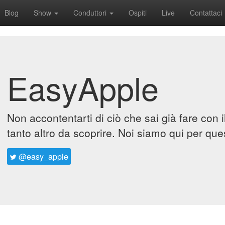
Blog
Show
Conduttori
Ospiti
Live
Contattaci
EasyApple
Non accontentarti di ciò che sai già fare con 
tanto altro da scoprire. Noi siamo qui per que
@easy_apple