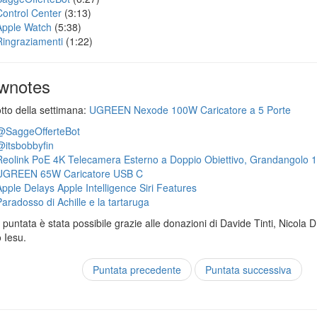
Control Center
(3:13)
Apple Watch
(5:38)
Ringraziamenti
(1:22)
wnotes
otto della settimana:
UGREEN Nexode 100W Caricatore a 5 Porte
@SaggeOfferteBot
@itsbobbyfin
Reolink PoE 4K Telecamera Esterno a Doppio Obiettivo, Grandangolo 
UGREEN 65W Caricatore USB C
Apple Delays Apple Intelligence Siri Features
Paradosso di Achille e la tartaruga
puntata è stata possibile grazie alle donazioni di Davide Tinti, Nicola 
 Iesu.
Puntata precedente
Puntata successiva