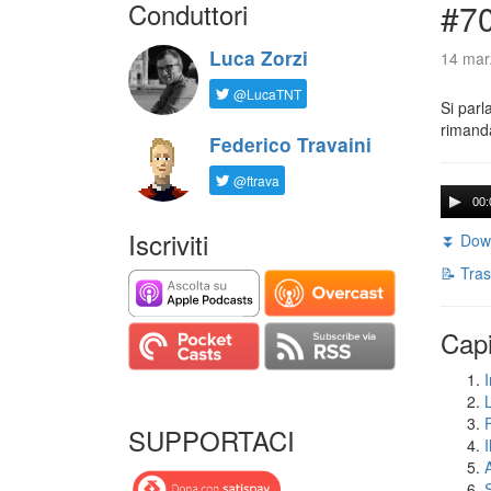
Conduttori
#7
Luca Zorzi
14 mar
@LucaTNT
Si parl
rimanda
Federico Travaini
@ftrava
00:
Iscriviti
⏬ Down
📝 Tras
Capi
I
SUPPORTACI