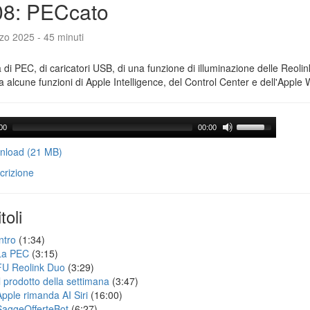
08: PECcato
zo 2025 - 45 minuti
a di PEC, di caricatori USB, di una funzione di illuminazione delle Reoli
 alcune funzioni di Apple Intelligence, del Control Center e dell'Apple 
00
00:00
load (21 MB)
crizione
toli
ntro
(1:34)
La PEC
(3:15)
FU Reolink Duo
(3:29)
Il prodotto della settimana
(3:47)
Apple rimanda AI Siri
(16:00)
SaggeOfferteBot
(6:27)