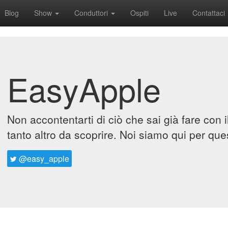
Blog
Show
Conduttori
Ospiti
Live
Contattaci
EasyApple
Non accontentarti di ciò che sai già fare con 
tanto altro da scoprire. Noi siamo qui per que
@easy_apple