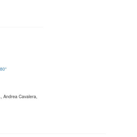
180°
D., Andrea Cavalera,