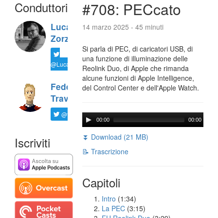
Conduttori
#708: PECcato
Luca
14 marzo 2025 - 45 minuti
Zorzi
Si parla di PEC, di caricatori USB, di
una funzione di illuminazione delle
@LucaTNT
Reolink Duo, di Apple che rimanda
alcune funzioni di Apple Intelligence,
Federico
del Control Center e dell'Apple Watch.
Travaini
@ftrava
00:00
00:00
⏬ Download (21 MB)
Iscriviti
📝 Trascrizione
Capitoli
Intro
(1:34)
La PEC
(3:15)