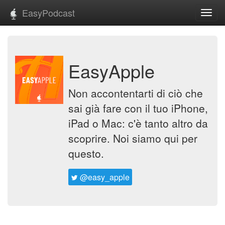
EasyPodcast
Toggl
navig
EasyApple
Non accontentarti di ciò che
sai già fare con il tuo iPhone,
iPad o Mac: c'è tanto altro da
scoprire. Noi siamo qui per
questo.
@easy_apple