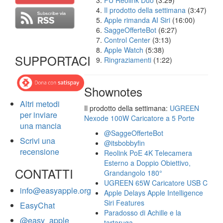
FU Reolink Duo
(3:29)
Il prodotto della settimana
(3:47)
Apple rimanda AI Siri
(16:00)
SaggeOfferteBot
(6:27)
Control Center
(3:13)
Apple Watch
(5:38)
SUPPORTACI
Ringraziamenti
(1:22)
Shownotes
Altri metodi
Il prodotto della settimana:
UGREEN
per inviare
Nexode 100W Caricatore a 5 Porte
una mancia
@SaggeOfferteBot
Scrivi una
@itsbobbyfin
recensione
Reolink PoE 4K Telecamera
Esterno a Doppio Obiettivo,
CONTATTI
Grandangolo 180°
UGREEN 65W Caricatore USB C
info@easyapple.org
Apple Delays Apple Intelligence
Siri Features
EasyChat
Paradosso di Achille e la
@easy_apple
tartaruga