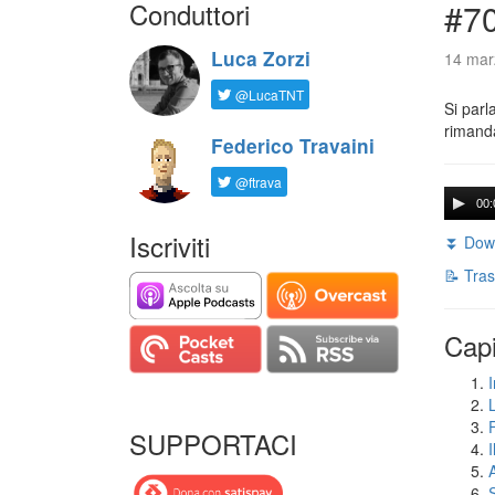
Conduttori
#7
Luca Zorzi
14 mar
@LucaTNT
Si parl
rimanda
Federico Travaini
@ftrava
00:
Iscriviti
⏬ Down
📝 Tras
Capi
I
SUPPORTACI