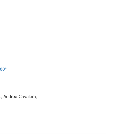
180°
D., Andrea Cavalera,