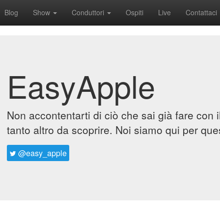
Blog
Show
Conduttori
Ospiti
Live
Contattaci
EasyApple
Non accontentarti di ciò che sai già fare con 
tanto altro da scoprire. Noi siamo qui per que
@easy_apple