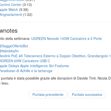
Control Center
(3:13)
Apple Watch
(5:38)
Ringraziamenti
(1:22)
wnotes
otto della settimana:
UGREEN Nexode 100W Caricatore a 5 Porte
@SaggeOfferteBot
@itsbobbyfin
Reolink PoE 4K Telecamera Esterno a Doppio Obiettivo, Grandangolo 
UGREEN 65W Caricatore USB C
Apple Delays Apple Intelligence Siri Features
Paradosso di Achille e la tartaruga
puntata è stata possibile grazie alle donazioni di Davide Tinti, Nicola 
 Iesu.
Puntata precedente
Puntata successiva