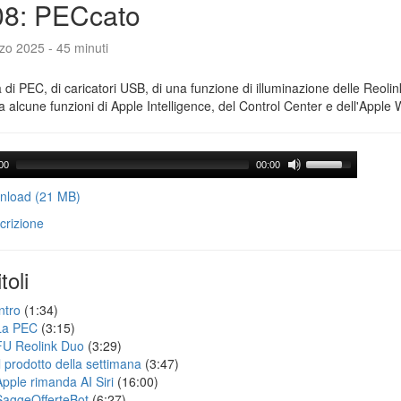
08: PECcato
zo 2025 - 45 minuti
a di PEC, di caricatori USB, di una funzione di illuminazione delle Reoli
 alcune funzioni di Apple Intelligence, del Control Center e dell'Apple 
00
00:00
load (21 MB)
crizione
toli
ntro
(1:34)
La PEC
(3:15)
FU Reolink Duo
(3:29)
Il prodotto della settimana
(3:47)
Apple rimanda AI Siri
(16:00)
SaggeOfferteBot
(6:27)