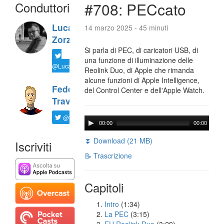
Conduttori
#708: PECcato
Luca
14 marzo 2025 - 45 minuti
Zorzi
Si parla di PEC, di caricatori USB, di
una funzione di illuminazione delle
@LucaTNT
Reolink Duo, di Apple che rimanda
alcune funzioni di Apple Intelligence,
Federico
del Control Center e dell'Apple Watch.
Travaini
@ftrava
00:00
00:00
⏬ Download (21 MB)
Iscriviti
📝 Trascrizione
Capitoli
Intro
(1:34)
La PEC
(3:15)