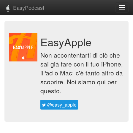
EasyPodcast
Toggl
navig
EasyApple
Non accontentarti di ciò che
sai già fare con il tuo iPhone,
iPad o Mac: c'è tanto altro da
scoprire. Noi siamo qui per
questo.
@easy_apple