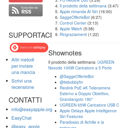
FU Reolink Duo
(3:29)
Il prodotto della settimana
(3:47)
Apple rimanda AI Siri
(16:00)
SaggeOfferteBot
(6:27)
Control Center
(3:13)
Apple Watch
(5:38)
SUPPORTACI
Ringraziamenti
(1:22)
Shownotes
Altri metodi
Il prodotto della settimana:
UGREEN
per inviare
Nexode 100W Caricatore a 5 Porte
una mancia
@SaggeOfferteBot
Scrivi una
@itsbobbyfin
recensione
Reolink PoE 4K Telecamera
Esterno a Doppio Obiettivo,
CONTATTI
Grandangolo 180°
UGREEN 65W Caricatore USB C
info@easyapple.org
Apple Delays Apple Intelligence
Siri Features
EasyChat
Paradosso di Achille e la
@easy_apple
tartaruga