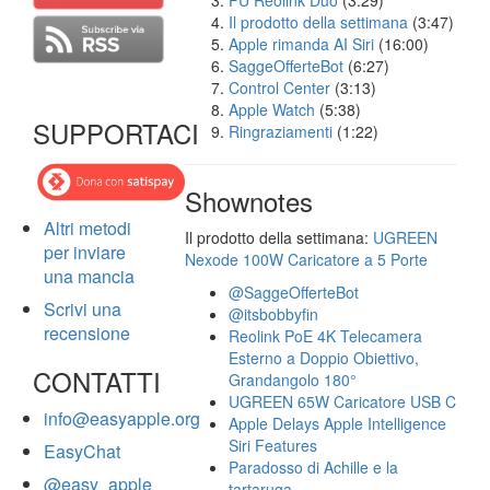
FU Reolink Duo
(3:29)
Il prodotto della settimana
(3:47)
Apple rimanda AI Siri
(16:00)
SaggeOfferteBot
(6:27)
Control Center
(3:13)
Apple Watch
(5:38)
SUPPORTACI
Ringraziamenti
(1:22)
Shownotes
Altri metodi
Il prodotto della settimana:
UGREEN
per inviare
Nexode 100W Caricatore a 5 Porte
una mancia
@SaggeOfferteBot
Scrivi una
@itsbobbyfin
recensione
Reolink PoE 4K Telecamera
Esterno a Doppio Obiettivo,
CONTATTI
Grandangolo 180°
UGREEN 65W Caricatore USB C
info@easyapple.org
Apple Delays Apple Intelligence
Siri Features
EasyChat
Paradosso di Achille e la
@easy_apple
tartaruga