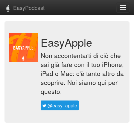
EasyPodcast
Toggl
navig
EasyApple
Non accontentarti di ciò che
sai già fare con il tuo iPhone,
iPad o Mac: c'è tanto altro da
scoprire. Noi siamo qui per
questo.
@easy_apple