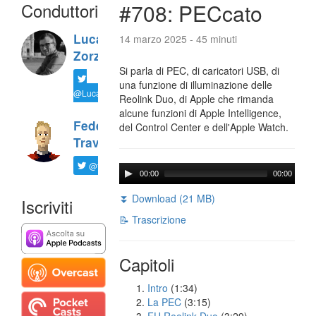
Conduttori
#708: PECcato
Luca
14 marzo 2025 - 45 minuti
Zorzi
Si parla di PEC, di caricatori USB, di
una funzione di illuminazione delle
@LucaTNT
Reolink Duo, di Apple che rimanda
alcune funzioni di Apple Intelligence,
Federico
del Control Center e dell'Apple Watch.
Travaini
@ftrava
00:00
00:00
⏬ Download (21 MB)
Iscriviti
📝 Trascrizione
Capitoli
Intro
(1:34)
La PEC
(3:15)