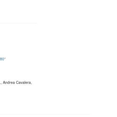
180°
D., Andrea Cavalera,