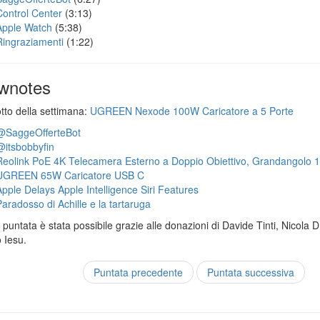
Control Center
(3:13)
Apple Watch
(5:38)
Ringraziamenti
(1:22)
wnotes
otto della settimana:
UGREEN Nexode 100W Caricatore a 5 Porte
@SaggeOfferteBot
@itsbobbyfin
Reolink PoE 4K Telecamera Esterno a Doppio Obiettivo, Grandangolo 
UGREEN 65W Caricatore USB C
Apple Delays Apple Intelligence Siri Features
Paradosso di Achille e la tartaruga
puntata è stata possibile grazie alle donazioni di Davide Tinti, Nicola 
 Iesu.
Puntata precedente
Puntata successiva