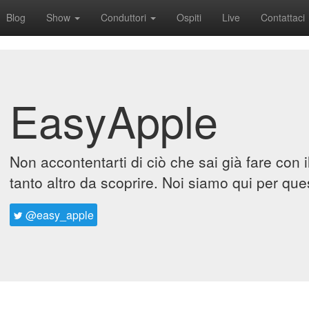
Blog
Show
Conduttori
Ospiti
Live
Contattaci
EasyApple
Non accontentarti di ciò che sai già fare con 
tanto altro da scoprire. Noi siamo qui per que
@easy_apple