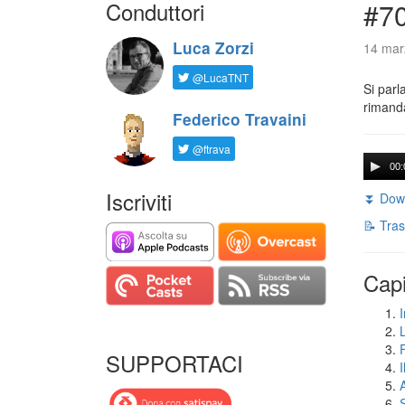
Conduttori
#7
Luca Zorzi
14 mar
@LucaTNT
Si parl
rimanda
Federico Travaini
@ftrava
00:
Iscriviti
⏬ Down
📝 Tras
Capi
I
SUPPORTACI