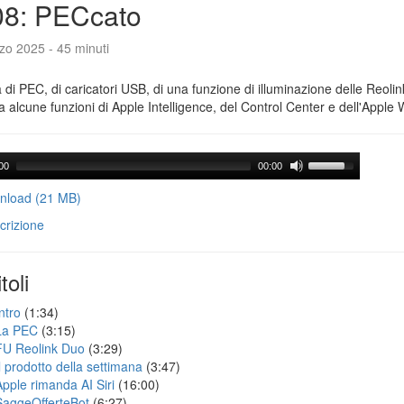
08: PECcato
zo 2025 - 45 minuti
a di PEC, di caricatori USB, di una funzione di illuminazione delle Reoli
 alcune funzioni di Apple Intelligence, del Control Center e dell'Apple 
00
00:00
load (21 MB)
crizione
toli
ntro
(1:34)
La PEC
(3:15)
FU Reolink Duo
(3:29)
Il prodotto della settimana
(3:47)
Apple rimanda AI Siri
(16:00)
SaggeOfferteBot
(6:27)