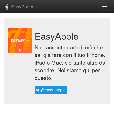
EasyPodcast
Toggl
navig
EasyApple
Non accontentarti di ciò che
sai già fare con il tuo iPhone,
iPad o Mac: c'è tanto altro da
scoprire. Noi siamo qui per
questo.
@easy_apple