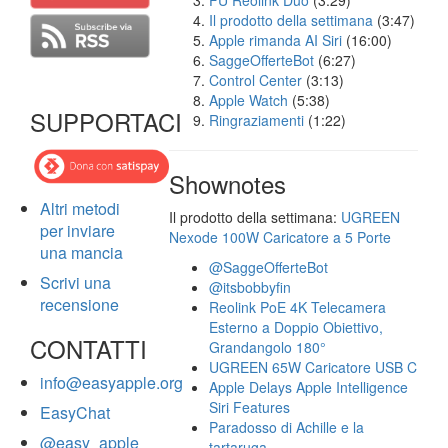
FU Reolink Duo
(3:29)
Il prodotto della settimana
(3:47)
Apple rimanda AI Siri
(16:00)
SaggeOfferteBot
(6:27)
Control Center
(3:13)
Apple Watch
(5:38)
SUPPORTACI
Ringraziamenti
(1:22)
Shownotes
Altri metodi
Il prodotto della settimana:
UGREEN
per inviare
Nexode 100W Caricatore a 5 Porte
una mancia
@SaggeOfferteBot
Scrivi una
@itsbobbyfin
recensione
Reolink PoE 4K Telecamera
Esterno a Doppio Obiettivo,
CONTATTI
Grandangolo 180°
UGREEN 65W Caricatore USB C
info@easyapple.org
Apple Delays Apple Intelligence
Siri Features
EasyChat
Paradosso di Achille e la
@easy_apple
tartaruga