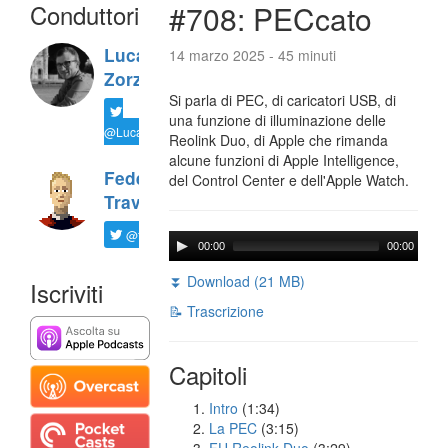
Conduttori
#708: PECcato
Luca
14 marzo 2025 - 45 minuti
Zorzi
Si parla di PEC, di caricatori USB, di
una funzione di illuminazione delle
@LucaTNT
Reolink Duo, di Apple che rimanda
alcune funzioni di Apple Intelligence,
Federico
del Control Center e dell'Apple Watch.
Travaini
@ftrava
00:00
00:00
⏬ Download (21 MB)
Iscriviti
📝 Trascrizione
Capitoli
Intro
(1:34)
La PEC
(3:15)