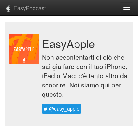
EasyPodcast
Toggl
navig
EasyApple
Non accontentarti di ciò che
sai già fare con il tuo iPhone,
iPad o Mac: c'è tanto altro da
scoprire. Noi siamo qui per
questo.
@easy_apple