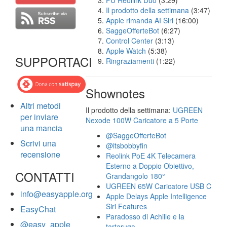
FU Reolink Duo
(3:29)
Il prodotto della settimana
(3:47)
Apple rimanda AI Siri
(16:00)
SaggeOfferteBot
(6:27)
Control Center
(3:13)
Apple Watch
(5:38)
SUPPORTACI
Ringraziamenti
(1:22)
Shownotes
Altri metodi
Il prodotto della settimana:
UGREEN
per inviare
Nexode 100W Caricatore a 5 Porte
una mancia
@SaggeOfferteBot
Scrivi una
@itsbobbyfin
recensione
Reolink PoE 4K Telecamera
Esterno a Doppio Obiettivo,
CONTATTI
Grandangolo 180°
UGREEN 65W Caricatore USB C
info@easyapple.org
Apple Delays Apple Intelligence
Siri Features
EasyChat
Paradosso di Achille e la
@easy_apple
tartaruga