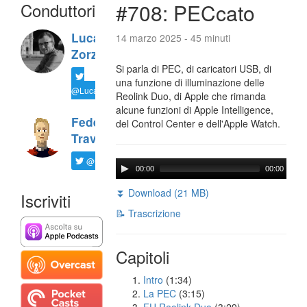
Conduttori
#708: PECcato
Luca
14 marzo 2025 - 45 minuti
Zorzi
Si parla di PEC, di caricatori USB, di
una funzione di illuminazione delle
@LucaTNT
Reolink Duo, di Apple che rimanda
alcune funzioni di Apple Intelligence,
Federico
del Control Center e dell'Apple Watch.
Travaini
@ftrava
00:00
00:00
⏬ Download (21 MB)
Iscriviti
📝 Trascrizione
Capitoli
Intro
(1:34)
La PEC
(3:15)