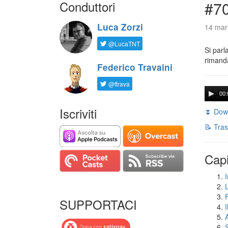
Conduttori
#7
Luca Zorzi
14 mar
@LucaTNT
Si parl
rimanda
Federico Travaini
@ftrava
00:
Iscriviti
⏬ Down
📝 Tras
Capi
I
SUPPORTACI