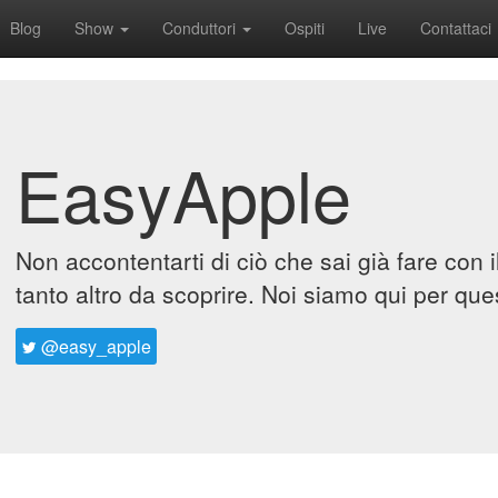
Blog
Show
Conduttori
Ospiti
Live
Contattaci
EasyApple
Non accontentarti di ciò che sai già fare con 
tanto altro da scoprire. Noi siamo qui per que
@easy_apple