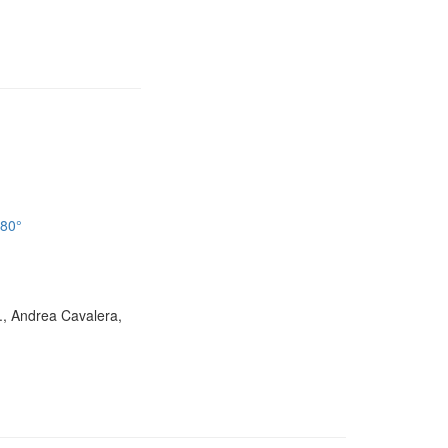
180°
D., Andrea Cavalera,