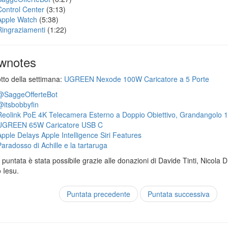
Control Center
(3:13)
Apple Watch
(5:38)
Ringraziamenti
(1:22)
wnotes
otto della settimana:
UGREEN Nexode 100W Caricatore a 5 Porte
@SaggeOfferteBot
@itsbobbyfin
Reolink PoE 4K Telecamera Esterno a Doppio Obiettivo, Grandangolo 
UGREEN 65W Caricatore USB C
Apple Delays Apple Intelligence Siri Features
Paradosso di Achille e la tartaruga
puntata è stata possibile grazie alle donazioni di Davide Tinti, Nicola 
 Iesu.
Puntata precedente
Puntata successiva