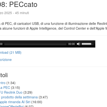
08: PECcato
zo 2025 - 45 minuti
a di PEC, di caricatori USB, di una funzione di illuminazione delle Reoli
 alcune funzioni di Apple Intelligence, del Control Center e dell'Apple 
00
00:00
load (21 MB)
crizione
toli
ntro
(1:34)
La PEC
(3:15)
FU Reolink Duo
(3:29)
Il prodotto della settimana
(3:47)
Apple rimanda AI Siri
(16:00)
SaggeOfferteBot
(6:27)