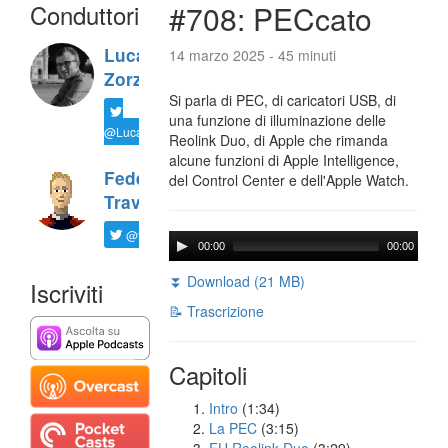
Conduttori
#708: PECcato
Luca
14 marzo 2025 - 45 minuti
Zorzi
Si parla di PEC, di caricatori USB, di
una funzione di illuminazione delle
@LucaTNT
Reolink Duo, di Apple che rimanda
alcune funzioni di Apple Intelligence,
Federico
del Control Center e dell'Apple Watch.
Travaini
@ftrava
00:00
00:00
⏬ Download (21 MB)
Iscriviti
📝 Trascrizione
Capitoli
Intro
(1:34)
La PEC
(3:15)