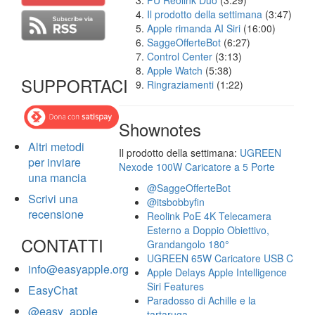
FU Reolink Duo
(3:29)
Il prodotto della settimana
(3:47)
Apple rimanda AI Siri
(16:00)
SaggeOfferteBot
(6:27)
Control Center
(3:13)
Apple Watch
(5:38)
SUPPORTACI
Ringraziamenti
(1:22)
Shownotes
Altri metodi
Il prodotto della settimana:
UGREEN
per inviare
Nexode 100W Caricatore a 5 Porte
una mancia
@SaggeOfferteBot
Scrivi una
@itsbobbyfin
recensione
Reolink PoE 4K Telecamera
Esterno a Doppio Obiettivo,
CONTATTI
Grandangolo 180°
UGREEN 65W Caricatore USB C
info@easyapple.org
Apple Delays Apple Intelligence
Siri Features
EasyChat
Paradosso di Achille e la
@easy_apple
tartaruga