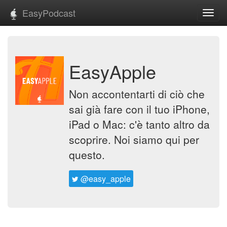
EasyPodcast
Toggl
navig
EasyApple
Non accontentarti di ciò che
sai già fare con il tuo iPhone,
iPad o Mac: c'è tanto altro da
scoprire. Noi siamo qui per
questo.
@easy_apple