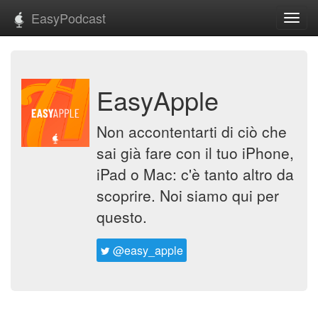
EasyPodcast
Toggl
navig
EasyApple
Non accontentarti di ciò che
sai già fare con il tuo iPhone,
iPad o Mac: c'è tanto altro da
scoprire. Noi siamo qui per
questo.
@easy_apple