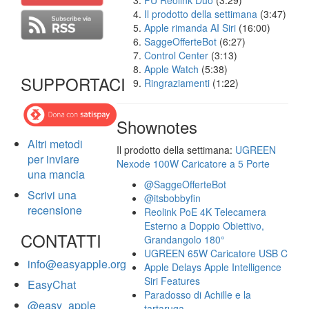
FU Reolink Duo
(3:29)
Il prodotto della settimana
(3:47)
Apple rimanda AI Siri
(16:00)
SaggeOfferteBot
(6:27)
Control Center
(3:13)
Apple Watch
(5:38)
SUPPORTACI
Ringraziamenti
(1:22)
Shownotes
Altri metodi
Il prodotto della settimana:
UGREEN
per inviare
Nexode 100W Caricatore a 5 Porte
una mancia
@SaggeOfferteBot
Scrivi una
@itsbobbyfin
recensione
Reolink PoE 4K Telecamera
Esterno a Doppio Obiettivo,
CONTATTI
Grandangolo 180°
UGREEN 65W Caricatore USB C
info@easyapple.org
Apple Delays Apple Intelligence
Siri Features
EasyChat
Paradosso di Achille e la
@easy_apple
tartaruga