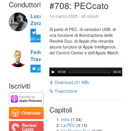
Conduttori
#708: PECcato
Luca
14 marzo 2025 - 45 minuti
Zorzi
Si parla di PEC, di caricatori USB, di
una funzione di illuminazione delle
@LucaTNT
Reolink Duo, di Apple che rimanda
alcune funzioni di Apple Intelligence,
Federico
del Control Center e dell'Apple Watch.
Travaini
@ftrava
00:00
00:00
⏬ Download (21 MB)
Iscriviti
📝 Trascrizione
Capitoli
Intro
(1:34)
La PEC
(3:15)