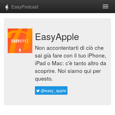
EasyPodcast
Toggl
navig
EasyApple
Non accontentarti di ciò che
sai già fare con il tuo iPhone,
iPad o Mac: c'è tanto altro da
scoprire. Noi siamo qui per
questo.
@easy_apple