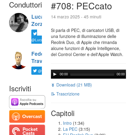
Conduttori
#708: PECcato
Luca
14 marzo 2025 - 45 minuti
Zorzi
Si parla di PEC, di caricatori USB, di
una funzione di illuminazione delle
@LucaTNT
Reolink Duo, di Apple che rimanda
alcune funzioni di Apple Intelligence,
Federico
del Control Center e dell'Apple Watch.
Travaini
@ftrava
00:00
00:00
⏬ Download (21 MB)
Iscriviti
📝 Trascrizione
Capitoli
Intro
(1:34)
La PEC
(3:15)