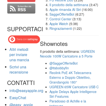
FU Reolink Duo
(3:29)
Il prodotto della settimana
(3:47)
Apple rimanda AI Siri
(16:00)
SaggeOfferteBot
(6:27)
Control Center
(3:13)
Apple Watch
(5:38)
SUPPORTACI
Ringraziamenti
(1:22)
Shownotes
Altri metodi
Il prodotto della settimana:
UGREEN
per inviare
Nexode 100W Caricatore a 5 Porte
una mancia
@SaggeOfferteBot
Scrivi una
@itsbobbyfin
recensione
Reolink PoE 4K Telecamera
Esterno a Doppio Obiettivo,
CONTATTI
Grandangolo 180°
UGREEN 65W Caricatore USB C
info@easyapple.org
Apple Delays Apple Intelligence
Siri Features
EasyChat
Paradosso di Achille e la
@easy_apple
tartaruga