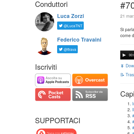
Conduttori
#7
Luca Zorzi
21 mar
@LucaTNT
Si parl
come do
Federico Travaini
@ftrava
00:
Iscriviti
⏬ Down
📝 Tras
Capi
I
SUPPORTACI