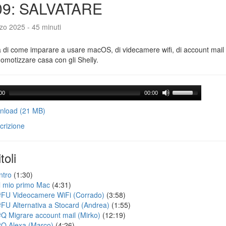
09: SALVATARE
zo 2025 - 45 minuti
a di come imparare a usare macOS, di videcamere wifi, di account mail 
motizzare casa con gli Shelly.
00
00:00
load (21 MB)
crizione
toli
ntro
(1:30)
Il mio primo Mac
(4:31)
#FU Videocamere WiFi (Corrado)
(3:58)
#FU Alternativa a Stocard (Andrea)
(1:55)
#Q Migrare account mail (Mirko)
(12:19)
#Q Alexa (Marco)
(4:26)