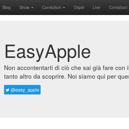
Blog
Show
Conduttori
Ospiti
Live
Contattaci
EasyApple
Non accontentarti di ciò che sai già fare con 
tanto altro da scoprire. Noi siamo qui per que
@easy_apple