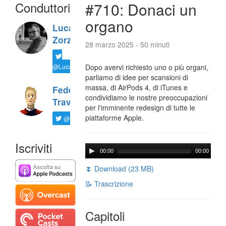
Conduttori
#710: Donaci un
organo
Luca
Zorzi
28 marzo 2025 - 50 minuti
@LucaTNT
Dopo avervi richiesto uno o più organi,
parliamo di idee per scansioni di
massa, di AirPods 4, di iTunes e
Federico
condividiamo le nostre preoccupazioni
Travaini
per l'imminente redesign di tutte le
piattaforme Apple.
@ftrava
Iscriviti
00:00
00:00
⏬ Download (23 MB)
📝 Trascrizione
Capitoli