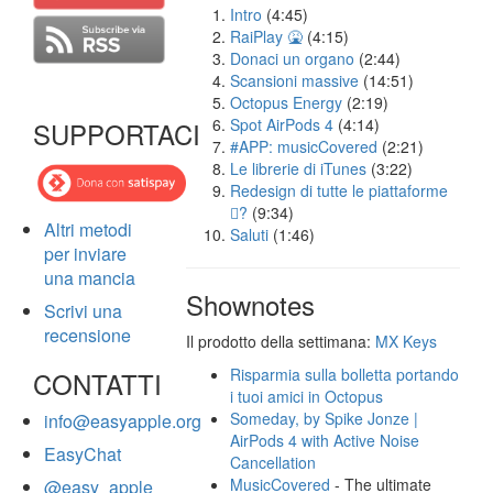
Intro
(4:45)
RaiPlay 🤮
(4:15)
Donaci un organo
(2:44)
Scansioni massive
(14:51)
Octopus Energy
(2:19)
Spot AirPods 4
(4:14)
SUPPORTACI
#APP: musicCovered
(2:21)
Le librerie di iTunes
(3:22)
Redesign di tutte le piattaforme
?
(9:34)
Altri metodi
Saluti
(1:46)
per inviare
una mancia
Shownotes
Scrivi una
recensione
Il prodotto della settimana:
MX Keys
Risparmia sulla bolletta portando
CONTATTI
i tuoi amici in Octopus
Someday, by Spike Jonze |
info@easyapple.org
AirPods 4 with Active Noise
EasyChat
Cancellation
MusicCovered
- The ultimate
@easy_apple