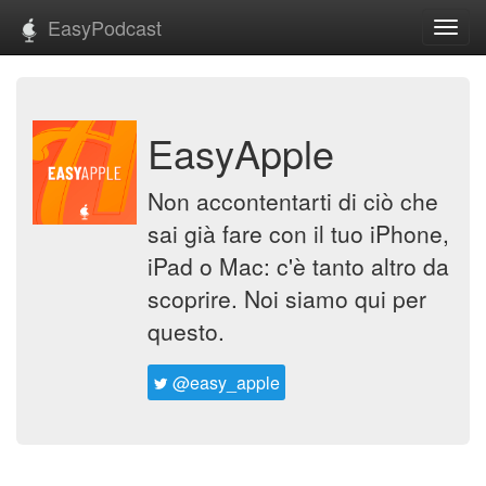
EasyPodcast
Toggl
navig
EasyApple
Non accontentarti di ciò che
sai già fare con il tuo iPhone,
iPad o Mac: c'è tanto altro da
scoprire. Noi siamo qui per
questo.
@easy_apple