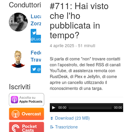
Conduttori
#711: Hai visto
che l'ho
Luca
pubblicata in
Zorzi
tempo?
@LucaTNT
4 aprile 2025 - 51 minuti
Federico
Si parla di come *non* trovare contatti
Travaini
con l'apostrofo, dei feed RSS di canali
@ftrava
YouTube, di assistenza remota con
RustDesk, di Plex e Jellyfin, di come
aprire un cancello utilizzando il
Iscriviti
riconoscimento di una targa.
00:00
00:00
⏬ Download (23 MB)
📝 Trascrizione