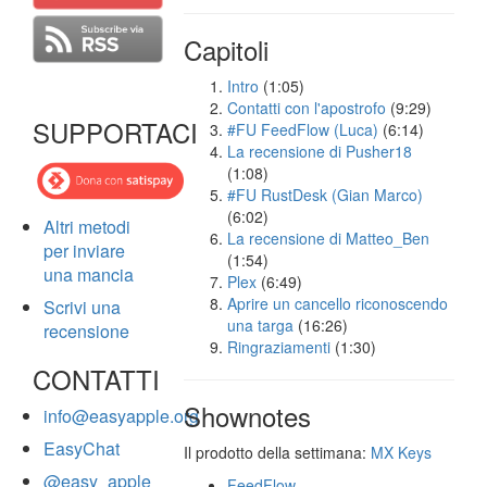
Capitoli
Intro
(1:05)
Contatti con l'apostrofo
(9:29)
SUPPORTACI
#FU FeedFlow (Luca)
(6:14)
La recensione di Pusher18
(1:08)
#FU RustDesk (Gian Marco)
(6:02)
Altri metodi
La recensione di Matteo_Ben
per inviare
(1:54)
una mancia
Plex
(6:49)
Aprire un cancello riconoscendo
Scrivi una
una targa
(16:26)
recensione
Ringraziamenti
(1:30)
CONTATTI
Shownotes
info@easyapple.org
EasyChat
Il prodotto della settimana:
MX Keys
@easy_apple
FeedFlow