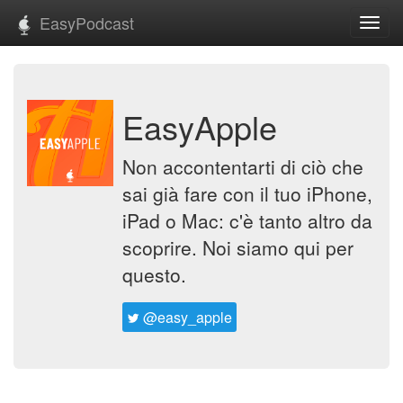
EasyPodcast
Toggl
navig
EasyApple
Non accontentarti di ciò che
sai già fare con il tuo iPhone,
iPad o Mac: c'è tanto altro da
scoprire. Noi siamo qui per
questo.
@easy_apple