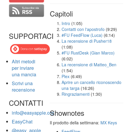
Capitoli
Intro
(1:05)
Contatti con l'apostrofo
(9:29)
SUPPORTACI
#FU FeedFlow (Luca)
(6:14)
La recensione di Pusher18
(1:08)
#FU RustDesk (Gian Marco)
(6:02)
Altri metodi
La recensione di Matteo_Ben
per inviare
(1:54)
una mancia
Plex
(6:49)
Aprire un cancello riconoscendo
Scrivi una
una targa
(16:26)
recensione
Ringraziamenti
(1:30)
CONTATTI
Shownotes
info@easyapple.org
EasyChat
Il prodotto della settimana:
MX Keys
@easy_apple
FeedFlow