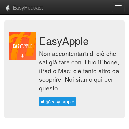
EasyPodcast
Toggl
navig
EasyApple
Non accontentarti di ciò che
sai già fare con il tuo iPhone,
iPad o Mac: c'è tanto altro da
scoprire. Noi siamo qui per
questo.
@easy_apple