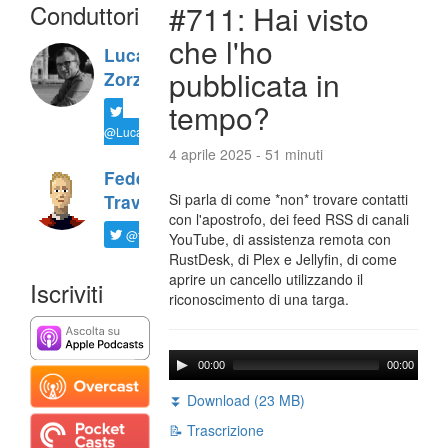
Conduttori
#711: Hai visto
che l'ho
Luca
pubblicata in
Zorzi
tempo?
@LucaTNT
4 aprile 2025 - 51 minuti
Federico
Si parla di come *non* trovare contatti
Travaini
con l'apostrofo, dei feed RSS di canali
@ftrava
YouTube, di assistenza remota con
RustDesk, di Plex e Jellyfin, di come
aprire un cancello utilizzando il
Iscriviti
riconoscimento di una targa.
00:00
00:00
⏬ Download (23 MB)
📝 Trascrizione