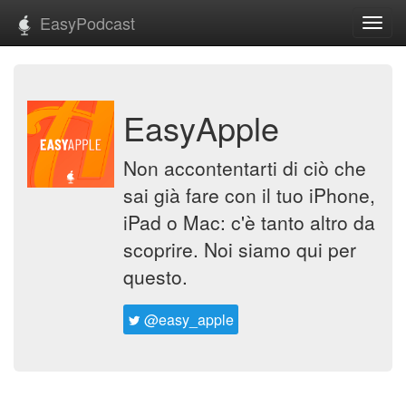
EasyPodcast
Toggl
navig
EasyApple
Non accontentarti di ciò che
sai già fare con il tuo iPhone,
iPad o Mac: c'è tanto altro da
scoprire. Noi siamo qui per
questo.
@easy_apple