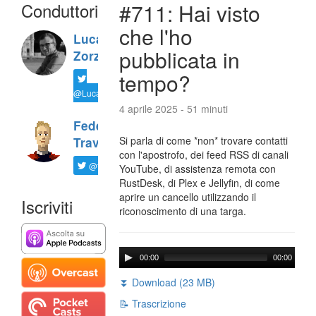
Conduttori
#711: Hai visto
che l'ho
Luca
pubblicata in
Zorzi
tempo?
@LucaTNT
4 aprile 2025 - 51 minuti
Federico
Si parla di come *non* trovare contatti
Travaini
con l'apostrofo, dei feed RSS di canali
@ftrava
YouTube, di assistenza remota con
RustDesk, di Plex e Jellyfin, di come
aprire un cancello utilizzando il
Iscriviti
riconoscimento di una targa.
00:00
00:00
⏬ Download (23 MB)
📝 Trascrizione