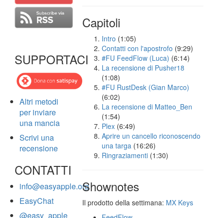
Capitoli
Intro
(1:05)
Contatti con l'apostrofo
(9:29)
SUPPORTACI
#FU FeedFlow (Luca)
(6:14)
La recensione di Pusher18
(1:08)
#FU RustDesk (Gian Marco)
(6:02)
Altri metodi
La recensione di Matteo_Ben
per inviare
(1:54)
una mancia
Plex
(6:49)
Aprire un cancello riconoscendo
Scrivi una
una targa
(16:26)
recensione
Ringraziamenti
(1:30)
CONTATTI
Shownotes
info@easyapple.org
EasyChat
Il prodotto della settimana:
MX Keys
@easy_apple
FeedFlow