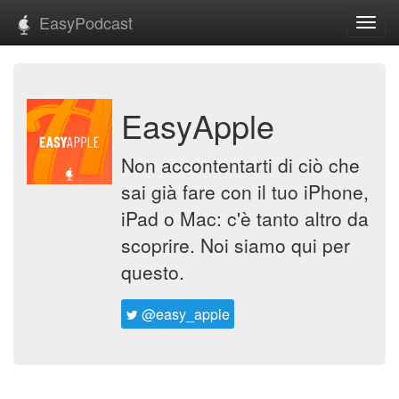
EasyPodcast
Toggl
navig
EasyApple
Non accontentarti di ciò che
sai già fare con il tuo iPhone,
iPad o Mac: c'è tanto altro da
scoprire. Noi siamo qui per
questo.
@easy_apple