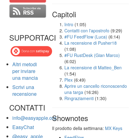
Capitoli
Intro
(1:05)
Contatti con l'apostrofo
(9:29)
SUPPORTACI
#FU FeedFlow (Luca)
(6:14)
La recensione di Pusher18
(1:08)
#FU RustDesk (Gian Marco)
(6:02)
Altri metodi
La recensione di Matteo_Ben
per inviare
(1:54)
una mancia
Plex
(6:49)
Aprire un cancello riconoscendo
Scrivi una
una targa
(16:26)
recensione
Ringraziamenti
(1:30)
CONTATTI
Shownotes
info@easyapple.org
EasyChat
Il prodotto della settimana:
MX Keys
@easy_apple
FeedFlow