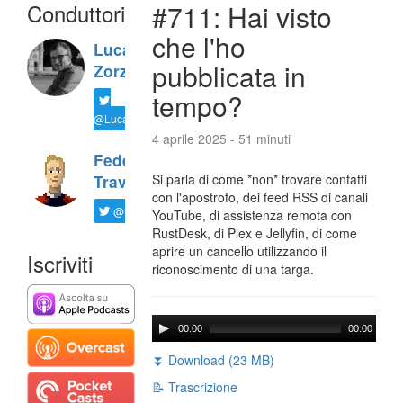
Conduttori
#711: Hai visto
che l'ho
Luca
pubblicata in
Zorzi
tempo?
@LucaTNT
4 aprile 2025 - 51 minuti
Federico
Si parla di come *non* trovare contatti
Travaini
con l'apostrofo, dei feed RSS di canali
@ftrava
YouTube, di assistenza remota con
RustDesk, di Plex e Jellyfin, di come
aprire un cancello utilizzando il
Iscriviti
riconoscimento di una targa.
00:00
00:00
⏬ Download (23 MB)
📝 Trascrizione