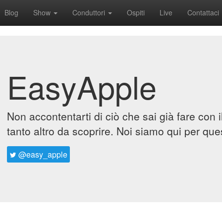
Blog
Show
Conduttori
Ospiti
Live
Contattaci
EasyApple
Non accontentarti di ciò che sai già fare con 
tanto altro da scoprire. Noi siamo qui per que
@easy_apple