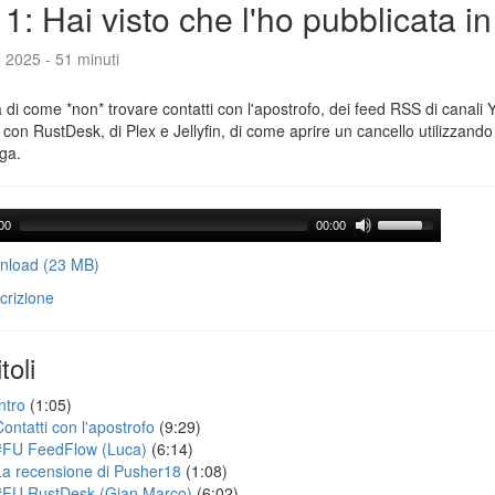
1: Hai visto che l'ho pubblicata i
e 2025 - 51 minuti
a di come *non* trovare contatti con l'apostrofo, dei feed RSS di canali
con RustDesk, di Plex e Jellyfin, di come aprire un cancello utilizzando 
ga.
00
00:00
load (23 MB)
crizione
toli
ntro
(1:05)
Contatti con l'apostrofo
(9:29)
#FU FeedFlow (Luca)
(6:14)
La recensione di Pusher18
(1:08)
#FU RustDesk (Gian Marco)
(6:02)