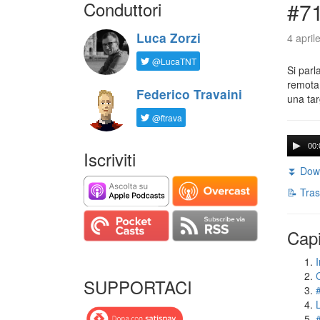
Conduttori
#71
Luca Zorzi
4 april
@LucaTNT
Si parl
remota 
Federico Travaini
una tar
@ftrava
00:
Iscriviti
⏬ Down
📝 Tras
Capi
I
SUPPORTACI