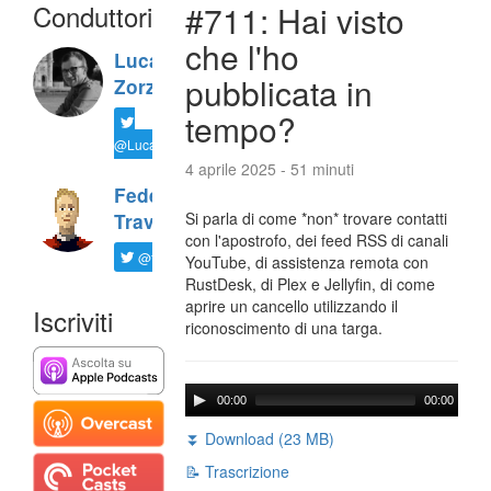
Conduttori
#711: Hai visto
che l'ho
Luca
pubblicata in
Zorzi
tempo?
@LucaTNT
4 aprile 2025 - 51 minuti
Federico
Si parla di come *non* trovare contatti
Travaini
con l'apostrofo, dei feed RSS di canali
@ftrava
YouTube, di assistenza remota con
RustDesk, di Plex e Jellyfin, di come
aprire un cancello utilizzando il
Iscriviti
riconoscimento di una targa.
00:00
00:00
⏬ Download (23 MB)
📝 Trascrizione