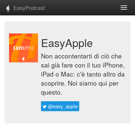
EasyPodcast
Toggl
navig
EasyApple
Non accontentarti di ciò che
sai già fare con il tuo iPhone,
iPad o Mac: c'è tanto altro da
scoprire. Noi siamo qui per
questo.
@easy_apple