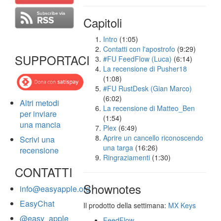
Capitoli
Intro
(1:05)
Contatti con l'apostrofo
(9:29)
SUPPORTACI
#FU FeedFlow (Luca)
(6:14)
La recensione di Pusher18
(1:08)
#FU RustDesk (Gian Marco)
(6:02)
Altri metodi
La recensione di Matteo_Ben
per inviare
(1:54)
una mancia
Plex
(6:49)
Aprire un cancello riconoscendo
Scrivi una
una targa
(16:26)
recensione
Ringraziamenti
(1:30)
CONTATTI
Shownotes
info@easyapple.org
EasyChat
Il prodotto della settimana:
MX Keys
@easy_apple
FeedFlow