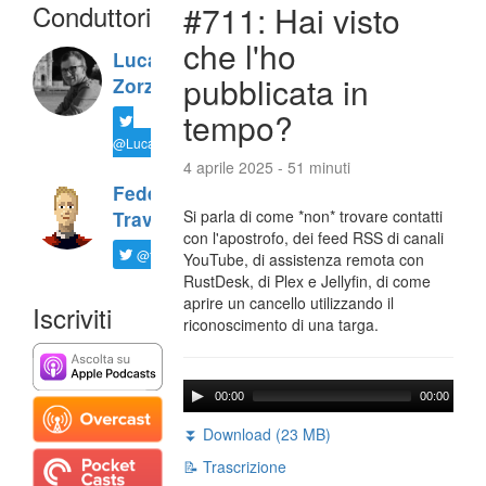
Conduttori
#711: Hai visto
che l'ho
Luca
pubblicata in
Zorzi
tempo?
@LucaTNT
4 aprile 2025 - 51 minuti
Federico
Si parla di come *non* trovare contatti
Travaini
con l'apostrofo, dei feed RSS di canali
@ftrava
YouTube, di assistenza remota con
RustDesk, di Plex e Jellyfin, di come
aprire un cancello utilizzando il
Iscriviti
riconoscimento di una targa.
00:00
00:00
⏬ Download (23 MB)
📝 Trascrizione