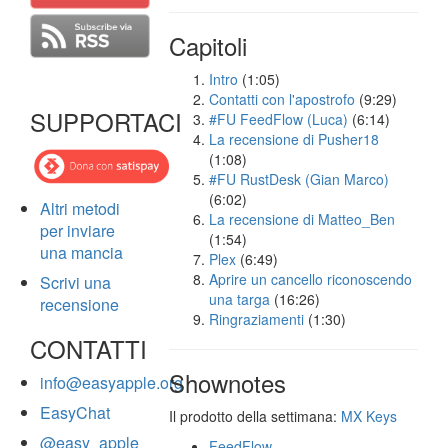
Capitoli
Intro
(1:05)
Contatti con l'apostrofo
(9:29)
SUPPORTACI
#FU FeedFlow (Luca)
(6:14)
La recensione di Pusher18
(1:08)
#FU RustDesk (Gian Marco)
(6:02)
Altri metodi
La recensione di Matteo_Ben
per inviare
(1:54)
una mancia
Plex
(6:49)
Aprire un cancello riconoscendo
Scrivi una
una targa
(16:26)
recensione
Ringraziamenti
(1:30)
CONTATTI
Shownotes
info@easyapple.org
EasyChat
Il prodotto della settimana:
MX Keys
@easy_apple
FeedFlow