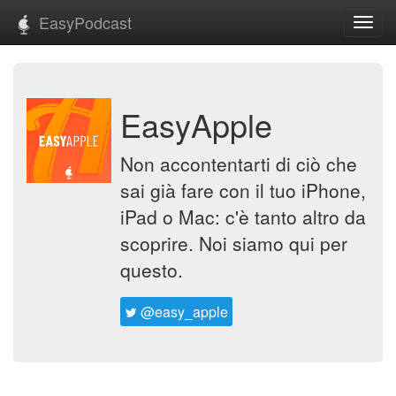
EasyPodcast
Toggl
navig
EasyApple
Non accontentarti di ciò che
sai già fare con il tuo iPhone,
iPad o Mac: c'è tanto altro da
scoprire. Noi siamo qui per
questo.
@easy_apple