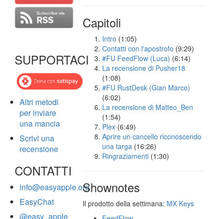
Capitoli
Intro
(1:05)
Contatti con l'apostrofo
(9:29)
SUPPORTACI
#FU FeedFlow (Luca)
(6:14)
La recensione di Pusher18
(1:08)
#FU RustDesk (Gian Marco)
(6:02)
Altri metodi
La recensione di Matteo_Ben
per inviare
(1:54)
una mancia
Plex
(6:49)
Aprire un cancello riconoscendo
Scrivi una
una targa
(16:26)
recensione
Ringraziamenti
(1:30)
CONTATTI
Shownotes
info@easyapple.org
EasyChat
Il prodotto della settimana:
MX Keys
@easy_apple
FeedFlow