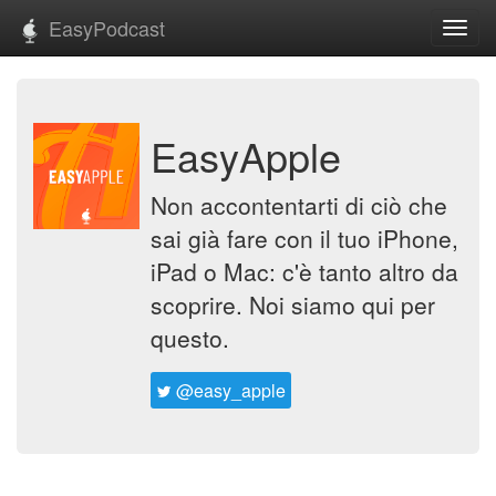
EasyPodcast
Toggl
navig
EasyApple
Non accontentarti di ciò che
sai già fare con il tuo iPhone,
iPad o Mac: c'è tanto altro da
scoprire. Noi siamo qui per
questo.
@easy_apple