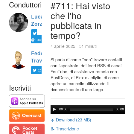
Conduttori
#711: Hai visto
che l'ho
Luca
pubblicata in
Zorzi
tempo?
@LucaTNT
4 aprile 2025 - 51 minuti
Federico
Si parla di come *non* trovare contatti
Travaini
con l'apostrofo, dei feed RSS di canali
@ftrava
YouTube, di assistenza remota con
RustDesk, di Plex e Jellyfin, di come
aprire un cancello utilizzando il
Iscriviti
riconoscimento di una targa.
00:00
00:00
⏬ Download (23 MB)
📝 Trascrizione