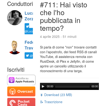
Conduttori
#711: Hai visto
che l'ho
Luca
pubblicata in
Zorzi
tempo?
@LucaTNT
4 aprile 2025 - 51 minuti
Federico
Si parla di come *non* trovare contatti
Travaini
con l'apostrofo, dei feed RSS di canali
@ftrava
YouTube, di assistenza remota con
RustDesk, di Plex e Jellyfin, di come
aprire un cancello utilizzando il
Iscriviti
riconoscimento di una targa.
00:00
00:00
⏬ Download (23 MB)
📝 Trascrizione