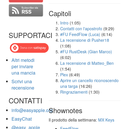
Capitoli
Intro
(1:05)
Contatti con l'apostrofo
(9:29)
SUPPORTACI
#FU FeedFlow (Luca)
(6:14)
La recensione di Pusher18
(1:08)
#FU RustDesk (Gian Marco)
(6:02)
Altri metodi
La recensione di Matteo_Ben
per inviare
(1:54)
una mancia
Plex
(6:49)
Aprire un cancello riconoscendo
Scrivi una
una targa
(16:26)
recensione
Ringraziamenti
(1:30)
CONTATTI
Shownotes
info@easyapple.org
EasyChat
Il prodotto della settimana:
MX Keys
@easy_apple
FeedFlow