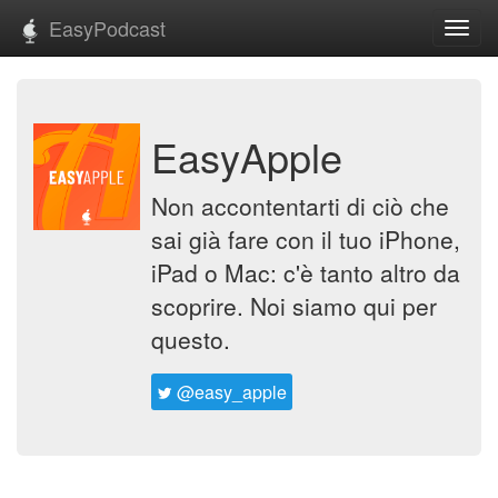
EasyPodcast
Toggl
navig
EasyApple
Non accontentarti di ciò che
sai già fare con il tuo iPhone,
iPad o Mac: c'è tanto altro da
scoprire. Noi siamo qui per
questo.
@easy_apple