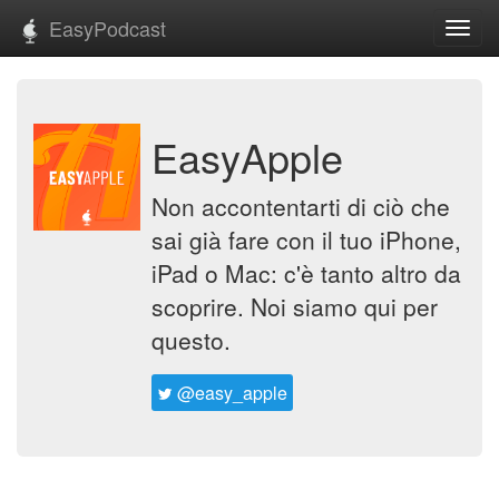
EasyPodcast
Toggl
navig
EasyApple
Non accontentarti di ciò che
sai già fare con il tuo iPhone,
iPad o Mac: c'è tanto altro da
scoprire. Noi siamo qui per
questo.
@easy_apple