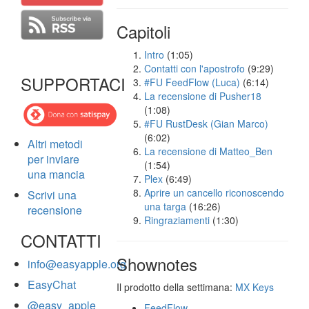
Capitoli
Intro
(1:05)
Contatti con l'apostrofo
(9:29)
SUPPORTACI
#FU FeedFlow (Luca)
(6:14)
La recensione di Pusher18
(1:08)
#FU RustDesk (Gian Marco)
(6:02)
Altri metodi
La recensione di Matteo_Ben
per inviare
(1:54)
una mancia
Plex
(6:49)
Aprire un cancello riconoscendo
Scrivi una
una targa
(16:26)
recensione
Ringraziamenti
(1:30)
CONTATTI
Shownotes
info@easyapple.org
EasyChat
Il prodotto della settimana:
MX Keys
@easy_apple
FeedFlow