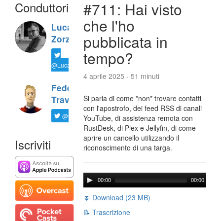
Conduttori
#711: Hai visto
che l'ho
Luca
pubblicata in
Zorzi
tempo?
@LucaTNT
4 aprile 2025 - 51 minuti
Federico
Si parla di come *non* trovare contatti
Travaini
con l'apostrofo, dei feed RSS di canali
@ftrava
YouTube, di assistenza remota con
RustDesk, di Plex e Jellyfin, di come
aprire un cancello utilizzando il
Iscriviti
riconoscimento di una targa.
00:00
00:00
⏬ Download (23 MB)
📝 Trascrizione