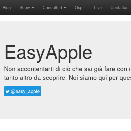
Blog
Show
Conduttori
Ospiti
Live
Contattaci
EasyApple
Non accontentarti di ciò che sai già fare con 
tanto altro da scoprire. Noi siamo qui per que
@easy_apple