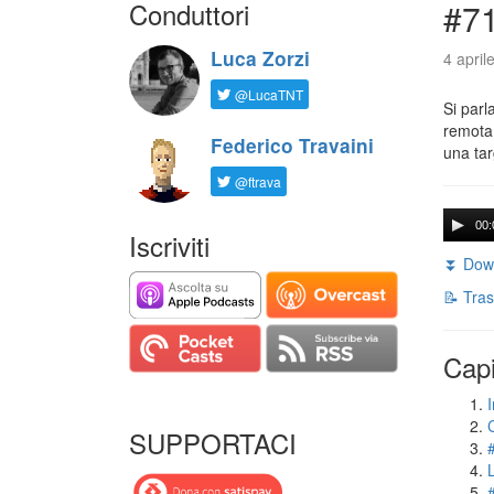
Conduttori
#71
Luca Zorzi
4 april
@LucaTNT
Si parl
remota 
Federico Travaini
una tar
@ftrava
00:
Iscriviti
⏬ Down
📝 Tras
Capi
I
SUPPORTACI