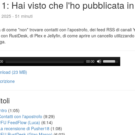
1: Hai visto che l'ho pubblicata i
e 2025 - 51 minuti
a di come *non* trovare contatti con l'apostrofo, dei feed RSS di canali
con RustDesk, di Plex e Jellyfin, di come aprire un cancello utilizzando 
ga.
00
00:00
load (23 MB)
crizione
toli
ntro
(1:05)
Contatti con l'apostrofo
(9:29)
#FU FeedFlow (Luca)
(6:14)
La recensione di Pusher18
(1:08)
#FU RustDesk (Gian Marco)
(6:02)