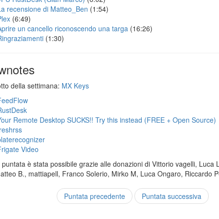
La recensione di Matteo_Ben
(1:54)
Plex
(6:49)
Aprire un cancello riconoscendo una targa
(16:26)
Ringraziamenti
(1:30)
wnotes
otto della settimana:
MX Keys
FeedFlow
RustDesk
Your Remote Desktop SUCKS!! Try this instead (FREE + Open Source)
freshrss
platerecognizer
Frigate Video
puntata è stata possibile grazie alle donazioni di Vittorio vagelli, Luca 
Matteo B., mattiapell, Franco Solerio, Mirko M, Luca Ongaro, Riccardo P
Puntata precedente
Puntata successiva