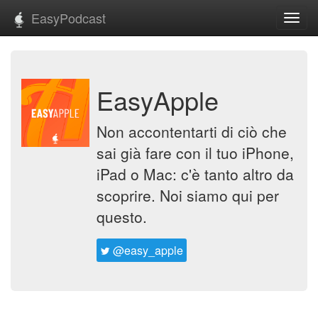
EasyPodcast
Toggl
navig
EasyApple
Non accontentarti di ciò che
sai già fare con il tuo iPhone,
iPad o Mac: c'è tanto altro da
scoprire. Noi siamo qui per
questo.
@easy_apple