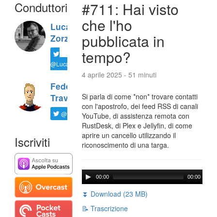
Conduttori
#711: Hai visto
che l'ho
Luca
pubblicata in
Zorzi
tempo?
@LucaTNT
4 aprile 2025 - 51 minuti
Federico
Si parla di come *non* trovare contatti
Travaini
con l'apostrofo, dei feed RSS di canali
@ftrava
YouTube, di assistenza remota con
RustDesk, di Plex e Jellyfin, di come
aprire un cancello utilizzando il
Iscriviti
riconoscimento di una targa.
00:00
00:00
⏬ Download (23 MB)
📝 Trascrizione