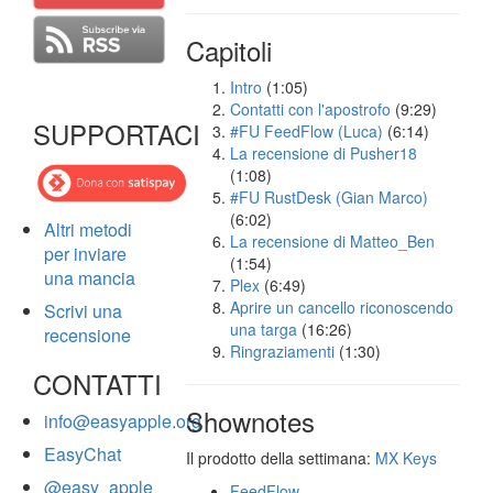
Capitoli
Intro
(1:05)
Contatti con l'apostrofo
(9:29)
SUPPORTACI
#FU FeedFlow (Luca)
(6:14)
La recensione di Pusher18
(1:08)
#FU RustDesk (Gian Marco)
(6:02)
Altri metodi
La recensione di Matteo_Ben
per inviare
(1:54)
una mancia
Plex
(6:49)
Aprire un cancello riconoscendo
Scrivi una
una targa
(16:26)
recensione
Ringraziamenti
(1:30)
CONTATTI
Shownotes
info@easyapple.org
EasyChat
Il prodotto della settimana:
MX Keys
@easy_apple
FeedFlow