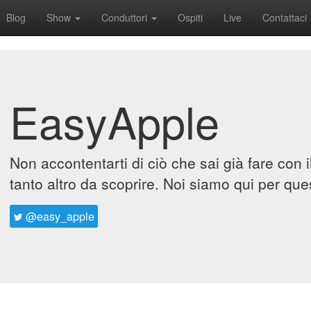
Blog
Show
Conduttori
Ospiti
Live
Contattaci
EasyApple
Non accontentarti di ciò che sai già fare con 
tanto altro da scoprire. Noi siamo qui per que
@easy_apple