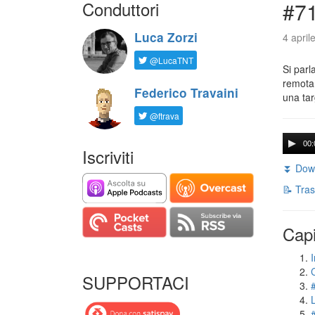
Conduttori
#71
Luca Zorzi
4 april
@LucaTNT
Si parl
remota 
Federico Travaini
una tar
@ftrava
00:
Iscriviti
⏬ Down
📝 Tras
Capi
I
SUPPORTACI