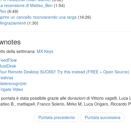
La recensione di Matteo_Ben
(1:54)
Plex
(6:49)
Aprire un cancello riconoscendo una targa
(16:26)
Ringraziamenti
(1:30)
wnotes
otto della settimana:
MX Keys
FeedFlow
RustDesk
Your Remote Desktop SUCKS!! Try this instead (FREE + Open Source)
freshrss
platerecognizer
Frigate Video
puntata è stata possibile grazie alle donazioni di Vittorio vagelli, Luca 
Matteo B., mattiapell, Franco Solerio, Mirko M, Luca Ongaro, Riccardo P
Puntata precedente
Puntata successiva