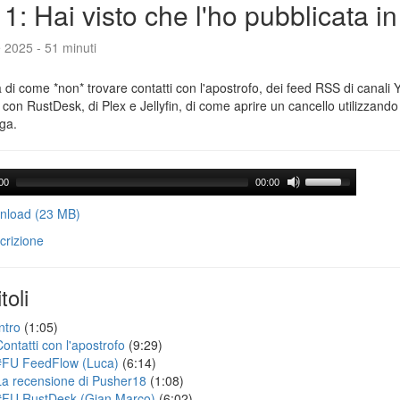
1: Hai visto che l'ho pubblicata i
e 2025 - 51 minuti
a di come *non* trovare contatti con l'apostrofo, dei feed RSS di canali
con RustDesk, di Plex e Jellyfin, di come aprire un cancello utilizzando 
ga.
00
00:00
load (23 MB)
crizione
toli
ntro
(1:05)
Contatti con l'apostrofo
(9:29)
#FU FeedFlow (Luca)
(6:14)
La recensione di Pusher18
(1:08)
#FU RustDesk (Gian Marco)
(6:02)