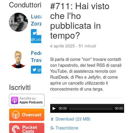
Conduttori
#711: Hai visto
che l'ho
Luca
pubblicata in
Zorzi
tempo?
@LucaTNT
4 aprile 2025 - 51 minuti
Federico
Si parla di come *non* trovare contatti
Travaini
con l'apostrofo, dei feed RSS di canali
@ftrava
YouTube, di assistenza remota con
RustDesk, di Plex e Jellyfin, di come
aprire un cancello utilizzando il
Iscriviti
riconoscimento di una targa.
00:00
00:00
⏬ Download (23 MB)
📝 Trascrizione