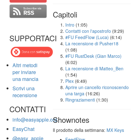
Capitoli
Intro
(1:05)
Contatti con l'apostrofo
(9:29)
SUPPORTACI
#FU FeedFlow (Luca)
(6:14)
La recensione di Pusher18
(1:08)
#FU RustDesk (Gian Marco)
(6:02)
Altri metodi
La recensione di Matteo_Ben
per inviare
(1:54)
una mancia
Plex
(6:49)
Aprire un cancello riconoscendo
Scrivi una
una targa
(16:26)
recensione
Ringraziamenti
(1:30)
CONTATTI
Shownotes
info@easyapple.org
EasyChat
Il prodotto della settimana:
MX Keys
@easy_apple
FeedFlow