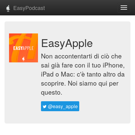
EasyPodcast
Toggl
navig
EasyApple
Non accontentarti di ciò che
sai già fare con il tuo iPhone,
iPad o Mac: c'è tanto altro da
scoprire. Noi siamo qui per
questo.
@easy_apple