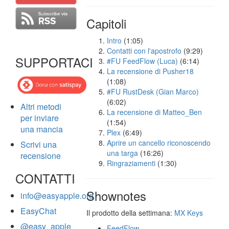
Capitoli
Intro
(1:05)
Contatti con l'apostrofo
(9:29)
SUPPORTACI
#FU FeedFlow (Luca)
(6:14)
La recensione di Pusher18
(1:08)
#FU RustDesk (Gian Marco)
(6:02)
Altri metodi
La recensione di Matteo_Ben
per inviare
(1:54)
una mancia
Plex
(6:49)
Aprire un cancello riconoscendo
Scrivi una
una targa
(16:26)
recensione
Ringraziamenti
(1:30)
CONTATTI
Shownotes
info@easyapple.org
EasyChat
Il prodotto della settimana:
MX Keys
@easy_apple
FeedFlow