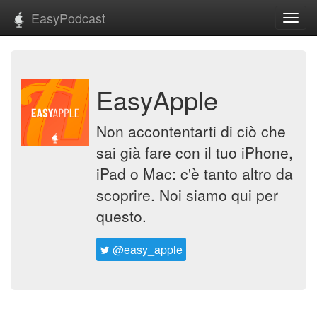
EasyPodcast
Toggl
navig
EasyApple
Non accontentarti di ciò che
sai già fare con il tuo iPhone,
iPad o Mac: c'è tanto altro da
scoprire. Noi siamo qui per
questo.
@easy_apple