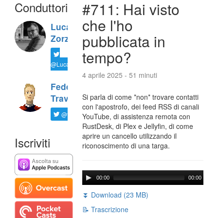
Conduttori
#711: Hai visto
che l'ho
Luca
pubblicata in
Zorzi
tempo?
@LucaTNT
4 aprile 2025 - 51 minuti
Federico
Si parla di come *non* trovare contatti
Travaini
con l'apostrofo, dei feed RSS di canali
@ftrava
YouTube, di assistenza remota con
RustDesk, di Plex e Jellyfin, di come
aprire un cancello utilizzando il
Iscriviti
riconoscimento di una targa.
00:00
00:00
⏬ Download (23 MB)
📝 Trascrizione