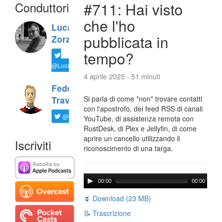
Conduttori
#711: Hai visto
che l'ho
Luca
pubblicata in
Zorzi
tempo?
@LucaTNT
4 aprile 2025 - 51 minuti
Federico
Si parla di come *non* trovare contatti
Travaini
con l'apostrofo, dei feed RSS di canali
@ftrava
YouTube, di assistenza remota con
RustDesk, di Plex e Jellyfin, di come
aprire un cancello utilizzando il
Iscriviti
riconoscimento di una targa.
00:00
00:00
⏬ Download (23 MB)
📝 Trascrizione