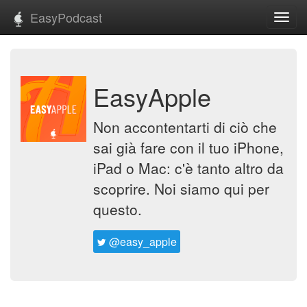
EasyPodcast
Toggl
navig
EasyApple
Non accontentarti di ciò che
sai già fare con il tuo iPhone,
iPad o Mac: c'è tanto altro da
scoprire. Noi siamo qui per
questo.
@easy_apple