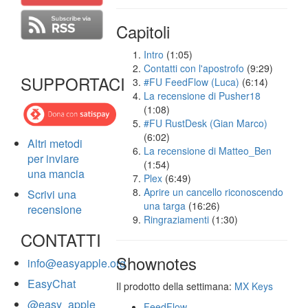
Capitoli
Intro
(1:05)
Contatti con l'apostrofo
(9:29)
SUPPORTACI
#FU FeedFlow (Luca)
(6:14)
La recensione di Pusher18
(1:08)
#FU RustDesk (Gian Marco)
(6:02)
Altri metodi
La recensione di Matteo_Ben
per inviare
(1:54)
una mancia
Plex
(6:49)
Aprire un cancello riconoscendo
Scrivi una
una targa
(16:26)
recensione
Ringraziamenti
(1:30)
CONTATTI
Shownotes
info@easyapple.org
EasyChat
Il prodotto della settimana:
MX Keys
@easy_apple
FeedFlow