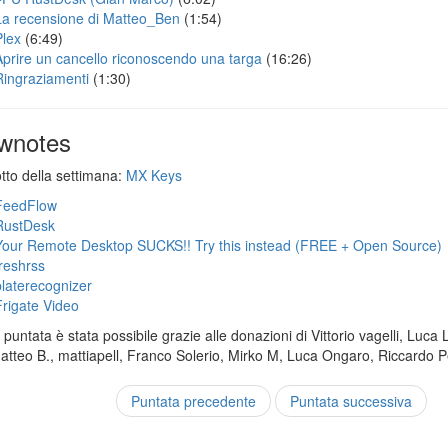
La recensione di Matteo_Ben
(1:54)
Plex
(6:49)
Aprire un cancello riconoscendo una targa
(16:26)
Ringraziamenti
(1:30)
wnotes
otto della settimana:
MX Keys
FeedFlow
RustDesk
Your Remote Desktop SUCKS!! Try this instead (FREE + Open Source)
freshrss
platerecognizer
Frigate Video
puntata è stata possibile grazie alle donazioni di Vittorio vagelli, Luca 
Matteo B., mattiapell, Franco Solerio, Mirko M, Luca Ongaro, Riccardo P
Puntata precedente
Puntata successiva