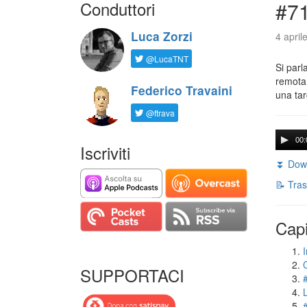
Conduttori
#71
Luca Zorzi
4 april
@LucaTNT
Si parl
remota 
Federico Travaini
una tar
@ftrava
00:
Iscriviti
⏬ Down
📝 Tras
Capi
I
SUPPORTACI