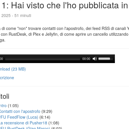
1: Hai visto che l'ho pubblicata i
e 2025 - 51 minuti
a di come *non* trovare contatti con l'apostrofo, dei feed RSS di canali
con RustDesk, di Plex e Jellyfin, di come aprire un cancello utilizzando 
ga.
00
00:00
load (23 MB)
crizione
toli
ntro
(1:05)
Contatti con l'apostrofo
(9:29)
#FU FeedFlow (Luca)
(6:14)
La recensione di Pusher18
(1:08)
#FU RustDesk (Gian Marco)
(6:02)