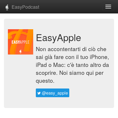
EasyPodcast
Toggl
navig
EasyApple
Non accontentarti di ciò che
sai già fare con il tuo iPhone,
iPad o Mac: c'è tanto altro da
scoprire. Noi siamo qui per
questo.
@easy_apple