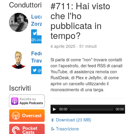
Conduttori
#711: Hai visto
che l'ho
Luca
pubblicata in
Zorzi
tempo?
@LucaTNT
4 aprile 2025 - 51 minuti
Federico
Si parla di come *non* trovare contatti
Travaini
con l'apostrofo, dei feed RSS di canali
@ftrava
YouTube, di assistenza remota con
RustDesk, di Plex e Jellyfin, di come
aprire un cancello utilizzando il
Iscriviti
riconoscimento di una targa.
00:00
00:00
⏬ Download (23 MB)
📝 Trascrizione