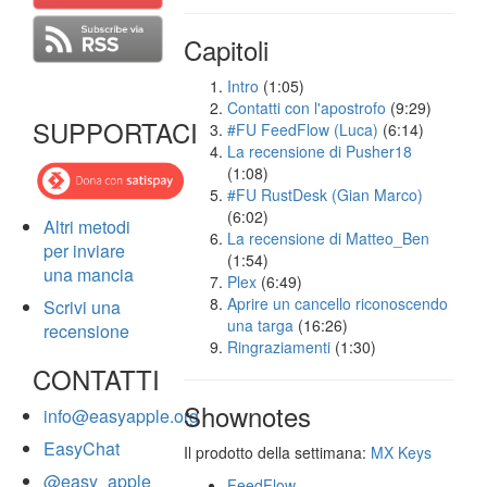
Capitoli
Intro
(1:05)
Contatti con l'apostrofo
(9:29)
SUPPORTACI
#FU FeedFlow (Luca)
(6:14)
La recensione di Pusher18
(1:08)
#FU RustDesk (Gian Marco)
(6:02)
Altri metodi
La recensione di Matteo_Ben
per inviare
(1:54)
una mancia
Plex
(6:49)
Aprire un cancello riconoscendo
Scrivi una
una targa
(16:26)
recensione
Ringraziamenti
(1:30)
CONTATTI
Shownotes
info@easyapple.org
EasyChat
Il prodotto della settimana:
MX Keys
@easy_apple
FeedFlow