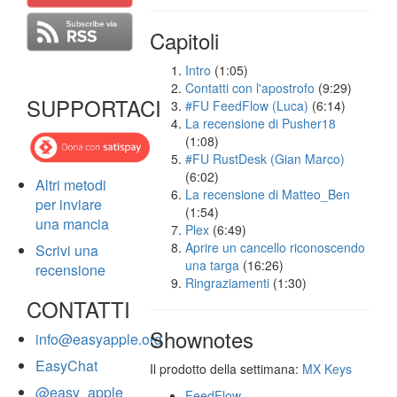
Capitoli
Intro
(1:05)
Contatti con l'apostrofo
(9:29)
SUPPORTACI
#FU FeedFlow (Luca)
(6:14)
La recensione di Pusher18
(1:08)
#FU RustDesk (Gian Marco)
(6:02)
Altri metodi
La recensione di Matteo_Ben
per inviare
(1:54)
una mancia
Plex
(6:49)
Aprire un cancello riconoscendo
Scrivi una
una targa
(16:26)
recensione
Ringraziamenti
(1:30)
CONTATTI
Shownotes
info@easyapple.org
EasyChat
Il prodotto della settimana:
MX Keys
@easy_apple
FeedFlow