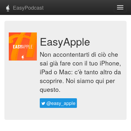
EasyPodcast
Toggl
navig
EasyApple
Non accontentarti di ciò che
sai già fare con il tuo iPhone,
iPad o Mac: c'è tanto altro da
scoprire. Noi siamo qui per
questo.
@easy_apple