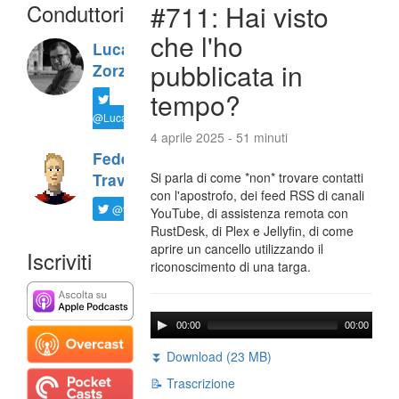
Conduttori
#711: Hai visto
che l'ho
Luca
pubblicata in
Zorzi
tempo?
@LucaTNT
4 aprile 2025 - 51 minuti
Federico
Si parla di come *non* trovare contatti
Travaini
con l'apostrofo, dei feed RSS di canali
@ftrava
YouTube, di assistenza remota con
RustDesk, di Plex e Jellyfin, di come
aprire un cancello utilizzando il
Iscriviti
riconoscimento di una targa.
00:00
00:00
⏬ Download (23 MB)
📝 Trascrizione