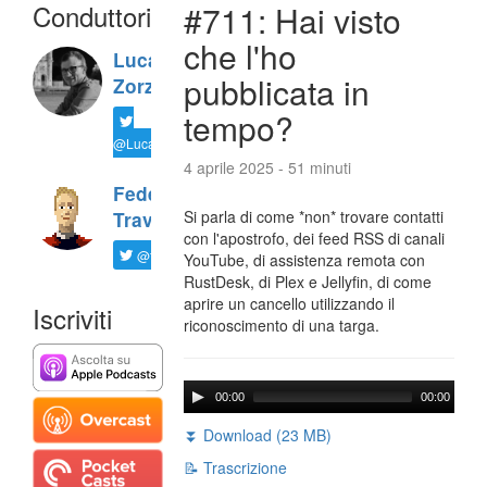
Conduttori
#711: Hai visto
che l'ho
Luca
pubblicata in
Zorzi
tempo?
@LucaTNT
4 aprile 2025 - 51 minuti
Federico
Si parla di come *non* trovare contatti
Travaini
con l'apostrofo, dei feed RSS di canali
@ftrava
YouTube, di assistenza remota con
RustDesk, di Plex e Jellyfin, di come
aprire un cancello utilizzando il
Iscriviti
riconoscimento di una targa.
00:00
00:00
⏬ Download (23 MB)
📝 Trascrizione