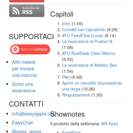
Capitoli
Intro
(1:05)
Contatti con l'apostrofo
(9:29)
SUPPORTACI
#FU FeedFlow (Luca)
(6:14)
La recensione di Pusher18
(1:08)
#FU RustDesk (Gian Marco)
(6:02)
Altri metodi
La recensione di Matteo_Ben
per inviare
(1:54)
una mancia
Plex
(6:49)
Aprire un cancello riconoscendo
Scrivi una
una targa
(16:26)
recensione
Ringraziamenti
(1:30)
CONTATTI
Shownotes
info@easyapple.org
EasyChat
Il prodotto della settimana:
MX Keys
@easy_apple
FeedFlow