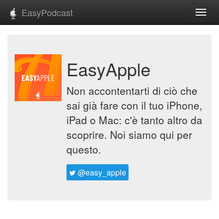
EasyPodcast
Toggl
navig
EasyApple
Non accontentarti di ciò che
sai già fare con il tuo iPhone,
iPad o Mac: c'è tanto altro da
scoprire. Noi siamo qui per
questo.
@easy_apple