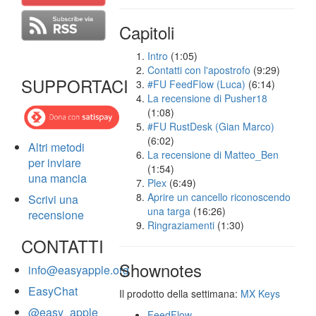
Capitoli
Intro
(1:05)
Contatti con l'apostrofo
(9:29)
SUPPORTACI
#FU FeedFlow (Luca)
(6:14)
La recensione di Pusher18
(1:08)
#FU RustDesk (Gian Marco)
(6:02)
Altri metodi
La recensione di Matteo_Ben
per inviare
(1:54)
una mancia
Plex
(6:49)
Aprire un cancello riconoscendo
Scrivi una
una targa
(16:26)
recensione
Ringraziamenti
(1:30)
CONTATTI
Shownotes
info@easyapple.org
EasyChat
Il prodotto della settimana:
MX Keys
@easy_apple
FeedFlow