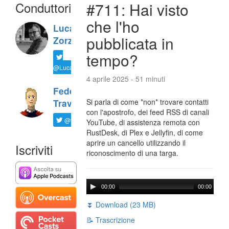
Conduttori
#711: Hai visto
che l'ho
Luca
pubblicata in
Zorzi
tempo?
@LucaTNT
4 aprile 2025 - 51 minuti
Federico
Si parla di come *non* trovare contatti
Travaini
con l'apostrofo, dei feed RSS di canali
@ftrava
YouTube, di assistenza remota con
RustDesk, di Plex e Jellyfin, di come
aprire un cancello utilizzando il
Iscriviti
riconoscimento di una targa.
00:00
00:00
⏬ Download (23 MB)
📝 Trascrizione