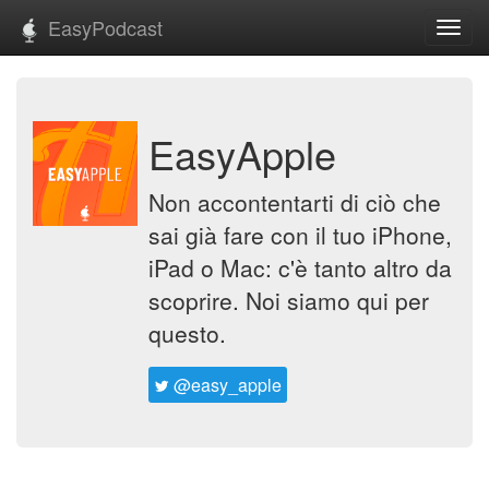
EasyPodcast
Toggl
navig
EasyApple
Non accontentarti di ciò che
sai già fare con il tuo iPhone,
iPad o Mac: c'è tanto altro da
scoprire. Noi siamo qui per
questo.
@easy_apple