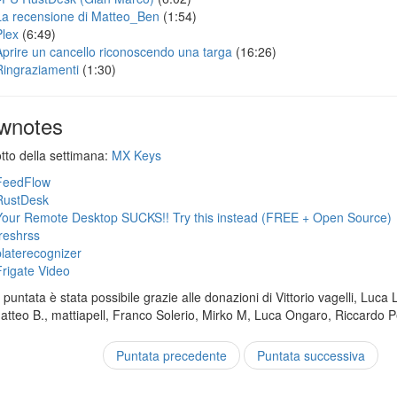
La recensione di Matteo_Ben
(1:54)
Plex
(6:49)
Aprire un cancello riconoscendo una targa
(16:26)
Ringraziamenti
(1:30)
wnotes
otto della settimana:
MX Keys
FeedFlow
RustDesk
Your Remote Desktop SUCKS!! Try this instead (FREE + Open Source)
freshrss
platerecognizer
Frigate Video
puntata è stata possibile grazie alle donazioni di Vittorio vagelli, Luca 
Matteo B., mattiapell, Franco Solerio, Mirko M, Luca Ongaro, Riccardo P
Puntata precedente
Puntata successiva