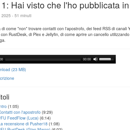
1: Hai visto che l'ho pubblicata i
e 2025 - 51 minuti
a di come *non* trovare contatti con l'apostrofo, dei feed RSS di canali
con RustDesk, di Plex e Jellyfin, di come aprire un cancello utilizzando 
ga.
00
00:00
load (23 MB)
crizione
toli
ntro
(1:05)
Contatti con l'apostrofo
(9:29)
#FU FeedFlow (Luca)
(6:14)
La recensione di Pusher18
(1:08)
#FU RustDesk (Gian Marco)
(6:02)