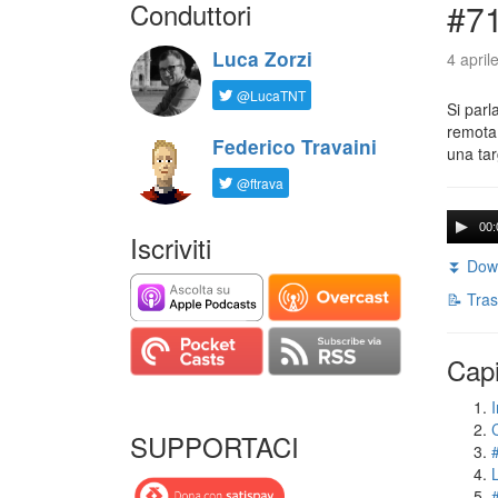
Conduttori
#71
Luca Zorzi
4 april
@LucaTNT
Si parl
remota 
Federico Travaini
una tar
@ftrava
00:
Iscriviti
⏬ Down
📝 Tras
Capi
I
SUPPORTACI