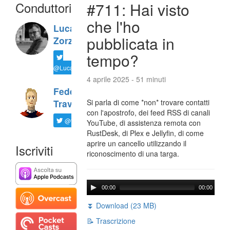
Conduttori
#711: Hai visto
che l'ho
Luca
pubblicata in
Zorzi
tempo?
@LucaTNT
4 aprile 2025 - 51 minuti
Federico
Si parla di come *non* trovare contatti
Travaini
con l'apostrofo, dei feed RSS di canali
@ftrava
YouTube, di assistenza remota con
RustDesk, di Plex e Jellyfin, di come
aprire un cancello utilizzando il
Iscriviti
riconoscimento di una targa.
00:00
00:00
⏬ Download (23 MB)
📝 Trascrizione