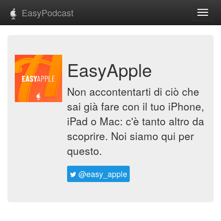
EasyPodcast
Toggl
navig
EasyApple
Non accontentarti di ciò che
sai già fare con il tuo iPhone,
iPad o Mac: c'è tanto altro da
scoprire. Noi siamo qui per
questo.
@easy_apple