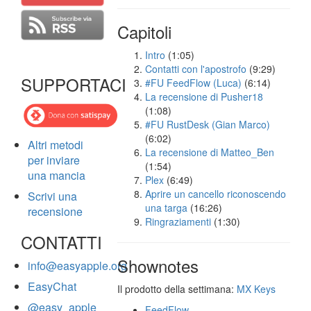
Capitoli
Intro
(1:05)
Contatti con l'apostrofo
(9:29)
SUPPORTACI
#FU FeedFlow (Luca)
(6:14)
La recensione di Pusher18
(1:08)
#FU RustDesk (Gian Marco)
(6:02)
Altri metodi
La recensione di Matteo_Ben
per inviare
(1:54)
una mancia
Plex
(6:49)
Aprire un cancello riconoscendo
Scrivi una
una targa
(16:26)
recensione
Ringraziamenti
(1:30)
CONTATTI
Shownotes
info@easyapple.org
EasyChat
Il prodotto della settimana:
MX Keys
@easy_apple
FeedFlow