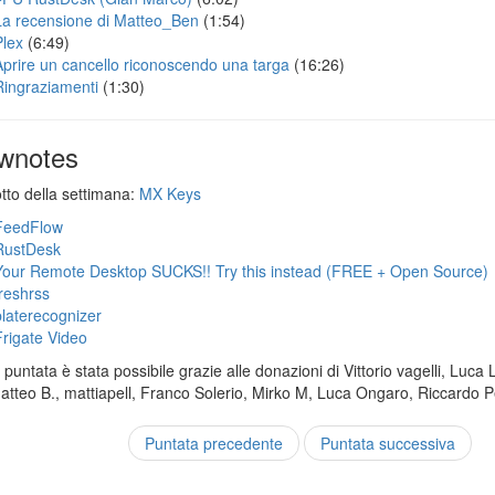
La recensione di Matteo_Ben
(1:54)
Plex
(6:49)
Aprire un cancello riconoscendo una targa
(16:26)
Ringraziamenti
(1:30)
wnotes
otto della settimana:
MX Keys
FeedFlow
RustDesk
Your Remote Desktop SUCKS!! Try this instead (FREE + Open Source)
freshrss
platerecognizer
Frigate Video
puntata è stata possibile grazie alle donazioni di Vittorio vagelli, Luca 
Matteo B., mattiapell, Franco Solerio, Mirko M, Luca Ongaro, Riccardo P
Puntata precedente
Puntata successiva