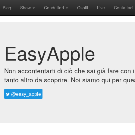
Blog
Show
Conduttori
Ospiti
Live
Contattaci
EasyApple
Non accontentarti di ciò che sai già fare con 
tanto altro da scoprire. Noi siamo qui per que
@easy_apple