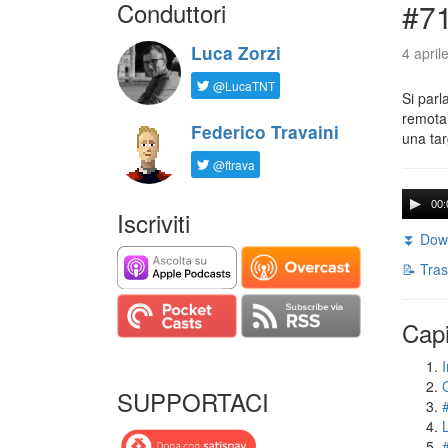
Conduttori
#71
Luca Zorzi
4 april
@LucaTNT
Si parl
remota 
Federico Travaini
una tar
@ftrava
00:
Iscriviti
⏬ Down
📝 Tras
Capi
I
SUPPORTACI