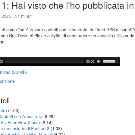
1: Hai visto che l'ho pubblicata i
e 2025 - 51 minuti
a di come *non* trovare contatti con l'apostrofo, dei feed RSS di canali
con RustDesk, di Plex e Jellyfin, di come aprire un cancello utilizzando 
ga.
00
00:00
load (23 MB)
crizione
toli
ntro
(1:05)
Contatti con l'apostrofo
(9:29)
#FU FeedFlow (Luca)
(6:14)
La recensione di Pusher18
(1:08)
#FU RustDesk (Gian Marco)
(6:02)