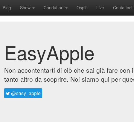
Blog
Show
Conduttori
Ospiti
Live
Contattaci
EasyApple
Non accontentarti di ciò che sai già fare con 
tanto altro da scoprire. Noi siamo qui per que
@easy_apple