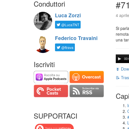
Conduttori
#71
Luca Zorzi
4 april
@LucaTNT
Si parl
remota 
Federico Travaini
una tar
@ftrava
00:
Iscriviti
⏬ Down
📝 Tras
Capi
I
SUPPORTACI