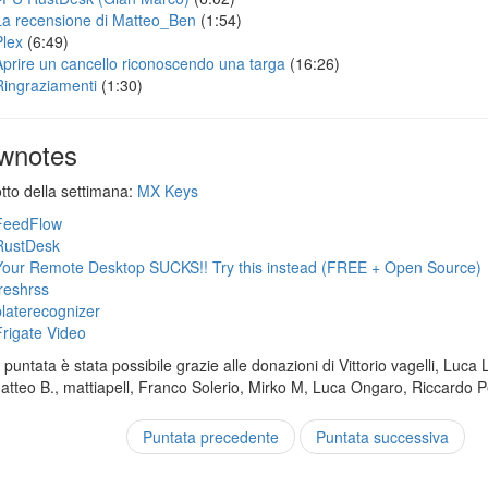
La recensione di Matteo_Ben
(1:54)
Plex
(6:49)
Aprire un cancello riconoscendo una targa
(16:26)
Ringraziamenti
(1:30)
wnotes
otto della settimana:
MX Keys
FeedFlow
RustDesk
Your Remote Desktop SUCKS!! Try this instead (FREE + Open Source)
freshrss
platerecognizer
Frigate Video
puntata è stata possibile grazie alle donazioni di Vittorio vagelli, Luca 
Matteo B., mattiapell, Franco Solerio, Mirko M, Luca Ongaro, Riccardo P
Puntata precedente
Puntata successiva