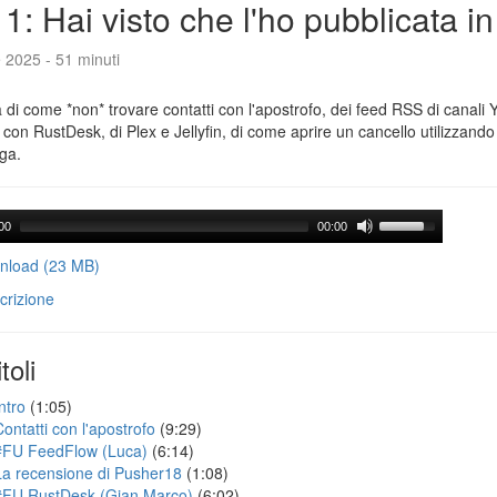
1: Hai visto che l'ho pubblicata i
e 2025 - 51 minuti
a di come *non* trovare contatti con l'apostrofo, dei feed RSS di canali
con RustDesk, di Plex e Jellyfin, di come aprire un cancello utilizzando 
ga.
00
00:00
load (23 MB)
crizione
toli
ntro
(1:05)
Contatti con l'apostrofo
(9:29)
#FU FeedFlow (Luca)
(6:14)
La recensione di Pusher18
(1:08)
#FU RustDesk (Gian Marco)
(6:02)