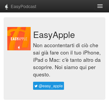
EasyPodcast
Toggl
navig
EasyApple
Non accontentarti di ciò che
sai già fare con il tuo iPhone,
iPad o Mac: c'è tanto altro da
scoprire. Noi siamo qui per
questo.
@easy_apple