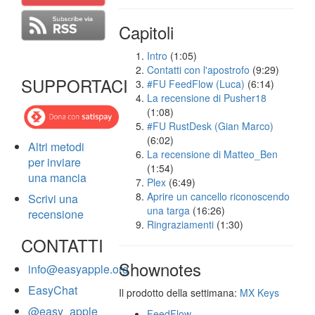
Capitoli
Intro
(1:05)
Contatti con l'apostrofo
(9:29)
SUPPORTACI
#FU FeedFlow (Luca)
(6:14)
La recensione di Pusher18
(1:08)
#FU RustDesk (Gian Marco)
(6:02)
Altri metodi
La recensione di Matteo_Ben
per inviare
(1:54)
una mancia
Plex
(6:49)
Aprire un cancello riconoscendo
Scrivi una
una targa
(16:26)
recensione
Ringraziamenti
(1:30)
CONTATTI
Shownotes
info@easyapple.org
EasyChat
Il prodotto della settimana:
MX Keys
@easy_apple
FeedFlow