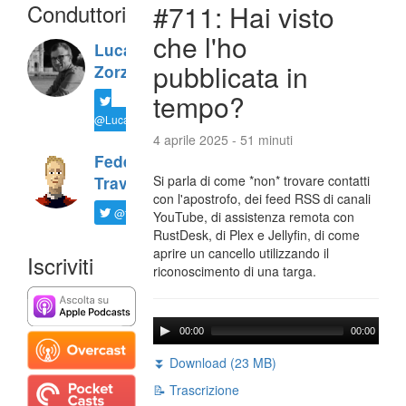
Conduttori
#711: Hai visto
che l'ho
Luca
pubblicata in
Zorzi
tempo?
@LucaTNT
4 aprile 2025 - 51 minuti
Federico
Si parla di come *non* trovare contatti
Travaini
con l'apostrofo, dei feed RSS di canali
@ftrava
YouTube, di assistenza remota con
RustDesk, di Plex e Jellyfin, di come
aprire un cancello utilizzando il
Iscriviti
riconoscimento di una targa.
00:00
00:00
⏬ Download (23 MB)
📝 Trascrizione