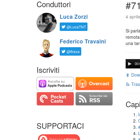
Conduttori
#71
Luca Zorzi
4 april
@LucaTNT
Si parl
remota 
Federico Travaini
una tar
@ftrava
00:
Iscriviti
⏬ Down
📝 Tras
Capi
I
SUPPORTACI