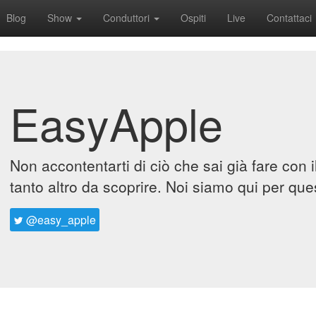
Blog
Show
Conduttori
Ospiti
Live
Contattaci
EasyApple
Non accontentarti di ciò che sai già fare con 
tanto altro da scoprire. Noi siamo qui per que
@easy_apple