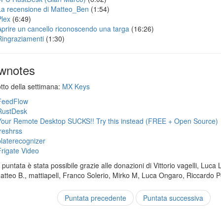
La recensione di Matteo_Ben
(1:54)
Plex
(6:49)
Aprire un cancello riconoscendo una targa
(16:26)
Ringraziamenti
(1:30)
wnotes
otto della settimana:
MX Keys
FeedFlow
RustDesk
Your Remote Desktop SUCKS!! Try this instead (FREE + Open Source)
freshrss
platerecognizer
Frigate Video
puntata è stata possibile grazie alle donazioni di Vittorio vagelli, Luca 
Matteo B., mattiapell, Franco Solerio, Mirko M, Luca Ongaro, Riccardo P
Puntata precedente
Puntata successiva