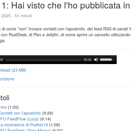
1: Hai visto che l'ho pubblicata i
e 2025 - 51 minuti
a di come *non* trovare contatti con l'apostrofo, dei feed RSS di canali
con RustDesk, di Plex e Jellyfin, di come aprire un cancello utilizzando 
ga.
00
00:00
load (23 MB)
crizione
toli
ntro
(1:05)
Contatti con l'apostrofo
(9:29)
#FU FeedFlow (Luca)
(6:14)
La recensione di Pusher18
(1:08)
#FU RustDesk (Gian Marco)
(6:02)