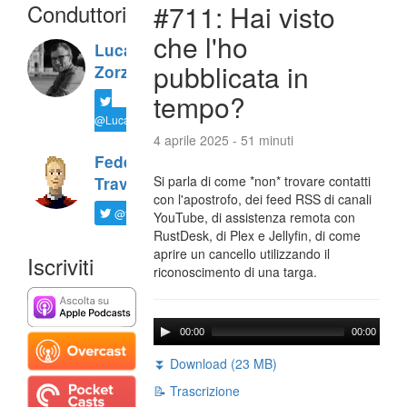
Conduttori
#711: Hai visto
che l'ho
Luca
pubblicata in
Zorzi
tempo?
@LucaTNT
4 aprile 2025 - 51 minuti
Federico
Si parla di come *non* trovare contatti
Travaini
con l'apostrofo, dei feed RSS di canali
@ftrava
YouTube, di assistenza remota con
RustDesk, di Plex e Jellyfin, di come
aprire un cancello utilizzando il
Iscriviti
riconoscimento di una targa.
00:00
00:00
⏬ Download (23 MB)
📝 Trascrizione