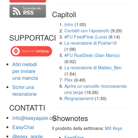
Capitoli
Intro
(1:05)
Contatti con l'apostrofo
(9:29)
SUPPORTACI
#FU FeedFlow (Luca)
(6:14)
La recensione di Pusher18
(1:08)
#FU RustDesk (Gian Marco)
(6:02)
Altri metodi
La recensione di Matteo_Ben
per inviare
(1:54)
una mancia
Plex
(6:49)
Aprire un cancello riconoscendo
Scrivi una
una targa
(16:26)
recensione
Ringraziamenti
(1:30)
CONTATTI
Shownotes
info@easyapple.org
EasyChat
Il prodotto della settimana:
MX Keys
@easy_apple
FeedFlow