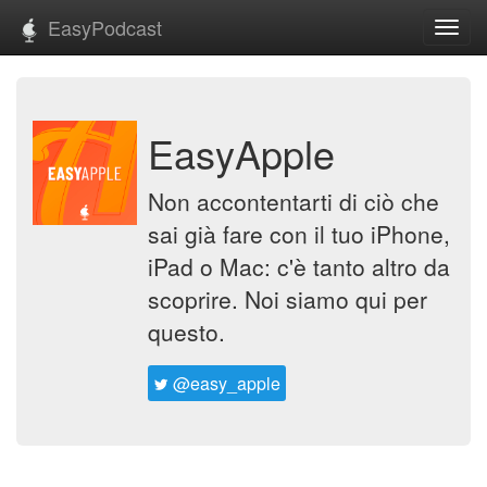
EasyPodcast
Toggl
navig
EasyApple
Non accontentarti di ciò che
sai già fare con il tuo iPhone,
iPad o Mac: c'è tanto altro da
scoprire. Noi siamo qui per
questo.
@easy_apple