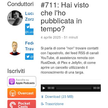
Conduttori
#711: Hai visto
che l'ho
Luca
pubblicata in
Zorzi
tempo?
@LucaTNT
4 aprile 2025 - 51 minuti
Federico
Si parla di come *non* trovare contatti
Travaini
con l'apostrofo, dei feed RSS di canali
@ftrava
YouTube, di assistenza remota con
RustDesk, di Plex e Jellyfin, di come
aprire un cancello utilizzando il
Iscriviti
riconoscimento di una targa.
00:00
00:00
⏬ Download (23 MB)
📝 Trascrizione