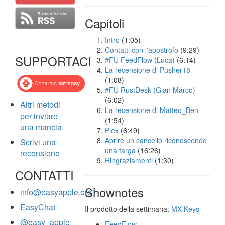
Capitoli
Intro
(1:05)
Contatti con l'apostrofo
(9:29)
SUPPORTACI
#FU FeedFlow (Luca)
(6:14)
La recensione di Pusher18
(1:08)
#FU RustDesk (Gian Marco)
(6:02)
Altri metodi
La recensione di Matteo_Ben
per inviare
(1:54)
una mancia
Plex
(6:49)
Aprire un cancello riconoscendo
Scrivi una
una targa
(16:26)
recensione
Ringraziamenti
(1:30)
CONTATTI
Shownotes
info@easyapple.org
EasyChat
Il prodotto della settimana:
MX Keys
@easy_apple
FeedFlow