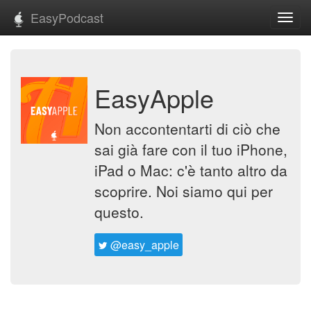
EasyPodcast
Toggl
navig
EasyApple
Non accontentarti di ciò che
sai già fare con il tuo iPhone,
iPad o Mac: c'è tanto altro da
scoprire. Noi siamo qui per
questo.
@easy_apple