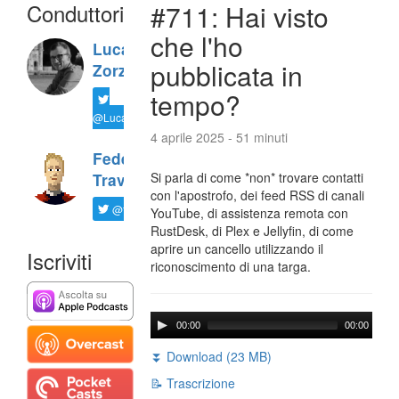
Conduttori
#711: Hai visto
che l'ho
Luca
pubblicata in
Zorzi
tempo?
@LucaTNT
4 aprile 2025 - 51 minuti
Federico
Si parla di come *non* trovare contatti
Travaini
con l'apostrofo, dei feed RSS di canali
@ftrava
YouTube, di assistenza remota con
RustDesk, di Plex e Jellyfin, di come
aprire un cancello utilizzando il
Iscriviti
riconoscimento di una targa.
00:00
00:00
⏬ Download (23 MB)
📝 Trascrizione