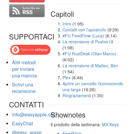
Capitoli
Intro
(1:05)
Contatti con l'apostrofo
(9:29)
SUPPORTACI
#FU FeedFlow (Luca)
(6:14)
La recensione di Pusher18
(1:08)
#FU RustDesk (Gian Marco)
(6:02)
Altri metodi
La recensione di Matteo_Ben
per inviare
(1:54)
una mancia
Plex
(6:49)
Aprire un cancello riconoscendo
Scrivi una
una targa
(16:26)
recensione
Ringraziamenti
(1:30)
CONTATTI
Shownotes
info@easyapple.org
EasyChat
Il prodotto della settimana:
MX Keys
@easy_apple
FeedFlow