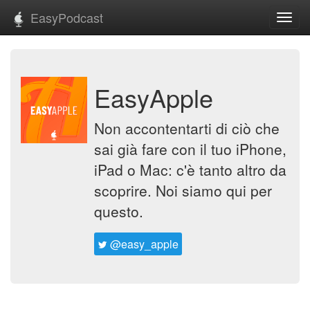
EasyPodcast
Toggl
navig
EasyApple
Non accontentarti di ciò che
sai già fare con il tuo iPhone,
iPad o Mac: c'è tanto altro da
scoprire. Noi siamo qui per
questo.
@easy_apple