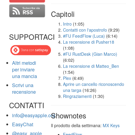
Capitoli
Intro
(1:05)
Contatti con l'apostrofo
(9:29)
SUPPORTACI
#FU FeedFlow (Luca)
(6:14)
La recensione di Pusher18
(1:08)
#FU RustDesk (Gian Marco)
(6:02)
Altri metodi
La recensione di Matteo_Ben
per inviare
(1:54)
una mancia
Plex
(6:49)
Aprire un cancello riconoscendo
Scrivi una
una targa
(16:26)
recensione
Ringraziamenti
(1:30)
CONTATTI
Shownotes
info@easyapple.org
EasyChat
Il prodotto della settimana:
MX Keys
@easy_apple
FeedFlow