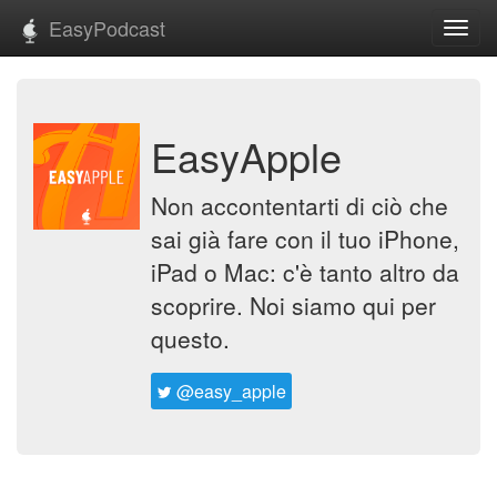
EasyPodcast
Toggl
navig
EasyApple
Non accontentarti di ciò che
sai già fare con il tuo iPhone,
iPad o Mac: c'è tanto altro da
scoprire. Noi siamo qui per
questo.
@easy_apple