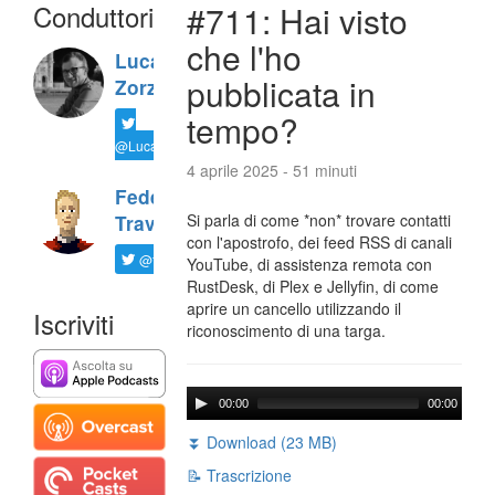
Conduttori
#711: Hai visto
che l'ho
Luca
pubblicata in
Zorzi
tempo?
@LucaTNT
4 aprile 2025 - 51 minuti
Federico
Si parla di come *non* trovare contatti
Travaini
con l'apostrofo, dei feed RSS di canali
@ftrava
YouTube, di assistenza remota con
RustDesk, di Plex e Jellyfin, di come
aprire un cancello utilizzando il
Iscriviti
riconoscimento di una targa.
00:00
00:00
⏬ Download (23 MB)
📝 Trascrizione