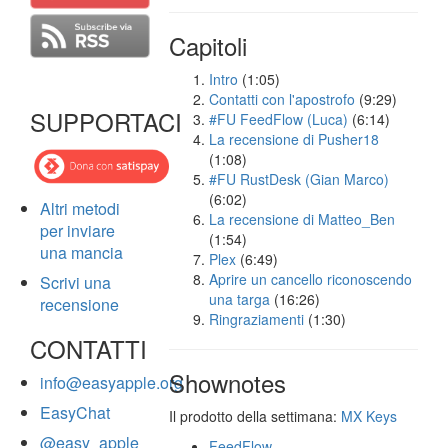
Capitoli
Intro
(1:05)
Contatti con l'apostrofo
(9:29)
SUPPORTACI
#FU FeedFlow (Luca)
(6:14)
La recensione di Pusher18
(1:08)
#FU RustDesk (Gian Marco)
(6:02)
Altri metodi
La recensione di Matteo_Ben
per inviare
(1:54)
una mancia
Plex
(6:49)
Aprire un cancello riconoscendo
Scrivi una
una targa
(16:26)
recensione
Ringraziamenti
(1:30)
CONTATTI
Shownotes
info@easyapple.org
EasyChat
Il prodotto della settimana:
MX Keys
@easy_apple
FeedFlow