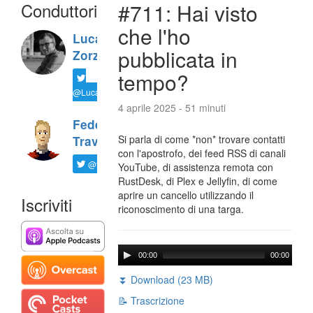
Conduttori
#711: Hai visto
che l'ho
Luca
pubblicata in
Zorzi
tempo?
@LucaTNT
4 aprile 2025 - 51 minuti
Federico
Si parla di come *non* trovare contatti
Travaini
con l'apostrofo, dei feed RSS di canali
@ftrava
YouTube, di assistenza remota con
RustDesk, di Plex e Jellyfin, di come
aprire un cancello utilizzando il
Iscriviti
riconoscimento di una targa.
00:00
00:00
⏬ Download (23 MB)
📝 Trascrizione