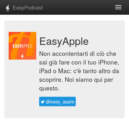
EasyPodcast
Toggl
navig
EasyApple
Non accontentarti di ciò che
sai già fare con il tuo iPhone,
iPad o Mac: c'è tanto altro da
scoprire. Noi siamo qui per
questo.
@easy_apple