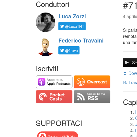
Conduttori
#71
Luca Zorzi
4 april
@LucaTNT
Si parl
remota 
Federico Travaini
una tar
@ftrava
00:
Iscriviti
⏬ Down
📝 Tras
Capi
I
SUPPORTACI