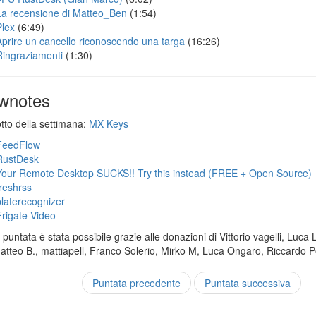
La recensione di Matteo_Ben
(1:54)
Plex
(6:49)
Aprire un cancello riconoscendo una targa
(16:26)
Ringraziamenti
(1:30)
wnotes
otto della settimana:
MX Keys
FeedFlow
RustDesk
Your Remote Desktop SUCKS!! Try this instead (FREE + Open Source)
freshrss
platerecognizer
Frigate Video
puntata è stata possibile grazie alle donazioni di Vittorio vagelli, Luca 
Matteo B., mattiapell, Franco Solerio, Mirko M, Luca Ongaro, Riccardo P
Puntata precedente
Puntata successiva