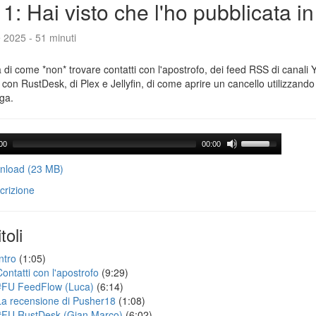
1: Hai visto che l'ho pubblicata i
e 2025 - 51 minuti
a di come *non* trovare contatti con l'apostrofo, dei feed RSS di canali
con RustDesk, di Plex e Jellyfin, di come aprire un cancello utilizzando 
ga.
00
00:00
load (23 MB)
crizione
toli
ntro
(1:05)
Contatti con l'apostrofo
(9:29)
#FU FeedFlow (Luca)
(6:14)
La recensione di Pusher18
(1:08)
#FU RustDesk (Gian Marco)
(6:02)