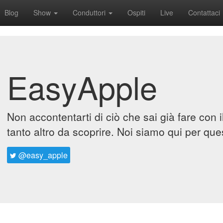
Blog
Show
Conduttori
Ospiti
Live
Contattaci
EasyApple
Non accontentarti di ciò che sai già fare con 
tanto altro da scoprire. Noi siamo qui per que
@easy_apple