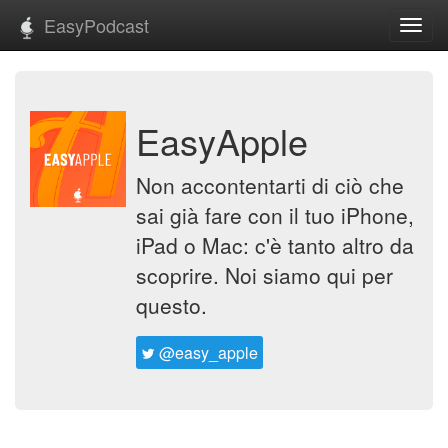
EasyPodcast
Toggl
navig
EasyApple
Non accontentarti di ciò che
sai già fare con il tuo iPhone,
iPad o Mac: c'è tanto altro da
scoprire. Noi siamo qui per
questo.
@easy_apple