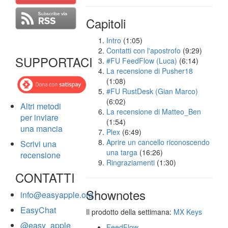
Capitoli
Intro
(1:05)
Contatti con l'apostrofo
(9:29)
SUPPORTACI
#FU FeedFlow (Luca)
(6:14)
La recensione di Pusher18
(1:08)
#FU RustDesk (Gian Marco)
(6:02)
Altri metodi
La recensione di Matteo_Ben
per inviare
(1:54)
una mancia
Plex
(6:49)
Aprire un cancello riconoscendo
Scrivi una
una targa
(16:26)
recensione
Ringraziamenti
(1:30)
CONTATTI
Shownotes
info@easyapple.org
EasyChat
Il prodotto della settimana:
MX Keys
@easy_apple
FeedFlow