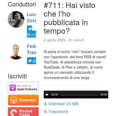
Conduttori
#711: Hai visto
che l'ho
Luca
pubblicata in
Zorzi
tempo?
@LucaTNT
4 aprile 2025 - 51 minuti
Federico
Si parla di come *non* trovare contatti
Travaini
con l'apostrofo, dei feed RSS di canali
@ftrava
YouTube, di assistenza remota con
RustDesk, di Plex e Jellyfin, di come
aprire un cancello utilizzando il
Iscriviti
riconoscimento di una targa.
00:00
00:00
⏬ Download (23 MB)
📝 Trascrizione